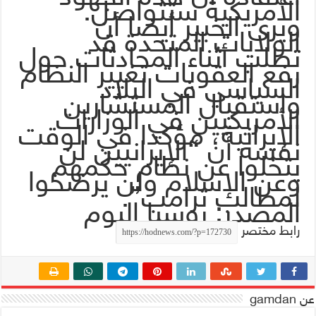
الأمريكية ستتواصل.
ويرى الخبير أيضا أن
الولايات المتحدة قد
تطلب أثناء المحادثات حول
رفع العقوبات تغيير النظام
السياسي في البلاد
واستقبال المستشارين
الأمريكيين في الوزارات
الإيرانية، مؤكدا في الوقت
نفسه أن “الإيرانيين لن
يتخلوا عن نظام حكمهم
وعن الإسلام ولن يرضخوا
لمطالب ترامب”.
المصدر: روسيا اليوم
رابط مختصر
عن gamdan