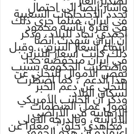
تصدير الغاز”.
وأشار أيضا إلى احتمال
تجدد الاحتجاجات الشعبية
في إيران، مثلما جرى ذلك
في فترة رئاسة محمود
أحمدي نجاد للبلاد، وذكر
أن إيران شهدت أيضا
ارتفاع أسعار البنزين، وقبل
ذلك كانت أسعار البنزين
في إيران منخفضة جدا.
واضطرت الحكومة بسبب
نقص الأموال للتخلي عن
هذا الدعم ، كما اضطرت
للتخلي عن دعم الخبز
لسكان البلاد.
وذكر أن الجانب الأمريكي
يمول عمل المنظمات
الإرهابية في الأراضي
الإيرانية، وبالدرجة الأولى
“مجاهدي خلق”، معبرا عن
اعتقاده أن هذه الجهود