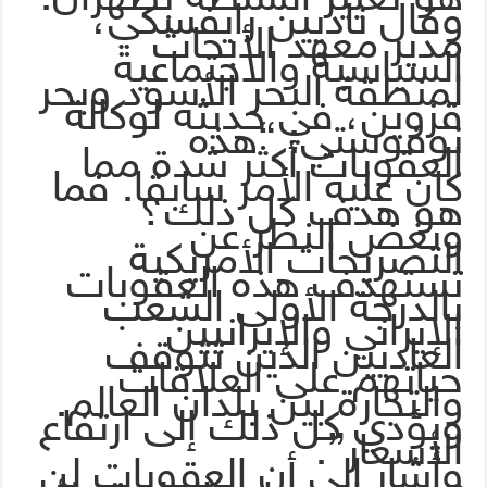
وقال ناديين رايفسكي،
مدير معهد الأبحاث
السياسية والاجتماعية
لمنطقة البحر الأسود وبحر
قزوين، في حديثه لوكالة
نوفوستي: “هذه
العقوبات أكثر شدة مما
كان عليه الأمر سابقا. فما
هو هدف كل ذلك؟
وبغض النظر عن
التصريحات الأمريكية
تستهدف هذه العقوبات
بالدرجة الأولى الشعب
الإيراني والإيرانيين
العاديين الذين تتوقف
حياتهم على العلاقات
والتجارة بين بلدان العالم.
ويؤدي كل ذلك إلى ارتفاع
الأسعار”.
وأشار إلى أن العقوبات لن