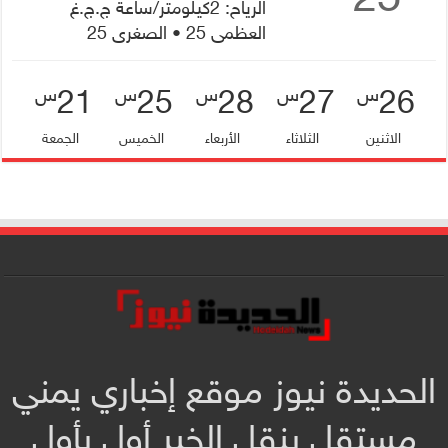
الرياح: 2كيلومتر/ساعة ج.ج.غ
العظمى 25 • الصغرى 25
21
25
28
27
26
س
س
س
س
س
الاثنين
الثلاثاء
الأربعاء
الخميس
الجمعة
الحديدة نيوز موقع إخباري يمني
مستقل ينقل الخبر أول بأول