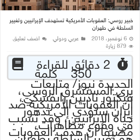
خبير روسي: العقوبات الأمريكية تستهدف الإيرانيين وتغيير
السلطة في طهران
6 نوفمبر، 2018
عربي ودولي
اضف تعليق
879 زيارة
‏ 2 دقائق للقراءة
350 كلمة
الحديدة نيوز/ متابعات
يرى المستشرق الروسي،
فيكتور ناديين رايفسكي،
أن العقوبات الأمريكية ضد
إيران ستؤدي إلى تدهور
حياة الإيرانيين، وقد تسبب
في وقوع مظاهرات،
مضيفا أن هدف العقوبات
هو تغيير السلطة بطهران.