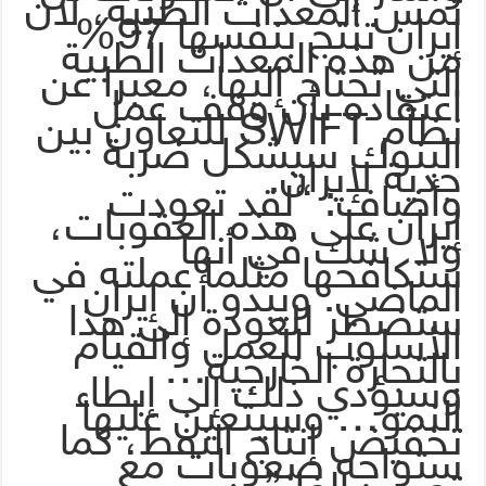
تمس المعدات الطبية، لأن
إيران تنتج بنفسها 97%
من هذه المعدات الطبية
التي تحتاج إليها، معبرا عن
اعتقاده بأن وقف عمل
نظام SWIFT للتعاون بين
البنوك سيشكل ضربة
جدية لإيران.
وأضاف: “لقد تعودت
إيران على هذه العقوبات،
ولا شك في أنها
ستكافحها مثلما عملته في
الماضي. ويبدو أن إيران
ستضطر للعودة إلى هذا
الأسلوب للعمل والقيام
بالتجارة الخارجية…
وسيؤدي ذلك إلى إبطاء
النمو… وسيتعين عليها
تخفيض إنتاج النفط، كما
ستواجه صعوبات مع