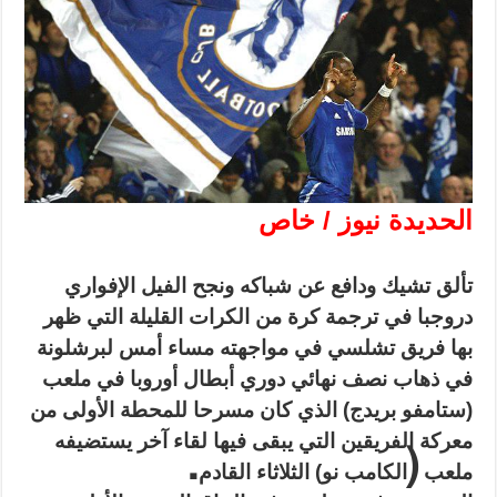
الحديدة نيوز / خاص
تألق تشيك ودافع عن شباكه ونجح الفيل الإفواري
دروجبا في ترجمة كرة من الكرات القليلة التي ظهر
بها فريق تشلسي في مواجهته مساء أمس لبرشلونة
في ذهاب نصف نهائي دوري أبطال أوروبا في ملعب
(ستامفو بريدج) الذي كان مسرحا للمحطة الأولى من
معركة الفريقين التي يبقى فيها لقاء آخر يستضيفه
.
(
ملعب
الكامب نو) الثلاثاء القادم