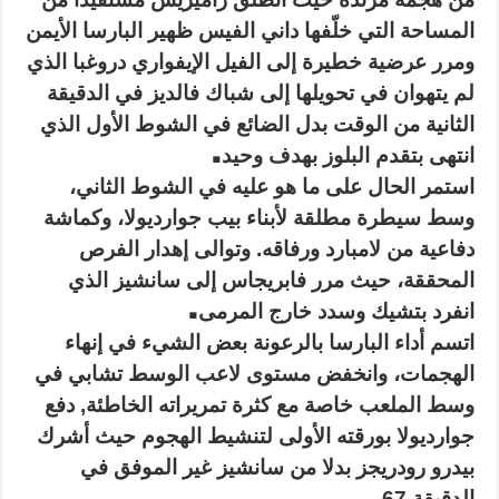
المساحة التي خلّفها داني الفيس ظهير البارسا الأيمن
ومرر عرضية خطيرة إلى الفيل الإيفواري دروغبا الذي
لم يتهوان في تحويلها إلى شباك فالديز في الدقيقة
الثانية من الوقت بدل الضائع في الشوط الأول الذي
.
انتهى بتقدم البلوز بهدف وحيد
استمر الحال على ما هو عليه في الشوط الثاني،
وسط سيطرة مطلقة لأبناء بيب جوارديولا، وكماشة
دفاعية من لامبارد ورفاقه. وتوالى إهدار الفرص
المحققة، حيث مرر فابريجاس إلى سانشيز الذي
.
انفرد بتشيك وسدد خارج المرمى
اتسم أداء البارسا بالرعونة بعض الشيء في إنهاء
الهجمات، وانخفض مستوى لاعب الوسط تشابي في
وسط الملعب خاصة مع كثرة تمريراته الخاطئة, دفع
جوارديولا بورقته الأولى لتنشيط الهجوم حيث أشرك
بيدرو رودريجز بدلا من سانشيز غير الموفق في
.
الدقيقة 67