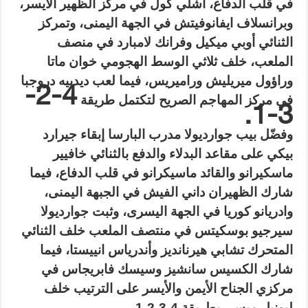
في قلب الدفاع، أشلي كول في مركز الظهير الأيسر،
وبرانسلاف ايفانوفيتش في الجهة اليمنى، وتمركز
الثنائي أوبي ميكيل وفرانك لامبارد في منصف
الملعب، خلف ثلاثي الوسط الهجومي خوان ماتا
وراؤول ميريليش وراميريس، فيما لعب ديدييه دروجبا
4-2-
في مركز المهاجم الصريح لتكتمل طريقة
3-1.
وفضّل بيب جوارديولا مدرب البارسا إبقاء جيرارد
بيكي على مقاعد البدلاء والدفع بالثنائي خافيير
ماسكيرانو والقائد ماسيكرانو في قلب الدفاع، فيما
شارك الظهيران داني الفيش في الجبهة اليمنى،
وادريانو كوريا في الجهة اليسرى، وثبت جوارديولا
سيرجيو بوسكيتس في منتصف الملعب خلف الثنائي
المتحرك تشابي هيرنانديز وأندرياس انييستا، فيما
شارك الكسيس سانشيز وسيسك فابريجاس في
مركزي الجناح الأيمن والأيسر على الترتيب خلف
.
ليونيل ميسي بطريقة 4-3-2-1