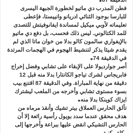
فطن المدرب دي ماتيو لخطورة الجبهة اليسرى
للبارسا بوجود الثنائي ادريانو وانييستا، فإعطى
تعليماته لأوبي ميكيل لمساندة ايفانوفيتش للتصدى
للمد الكتالوني. ليس ذلك فحسب، بل دفع دي ماتيو
بالإيفواري سالمون كالو بدلا من خوان ماتا الذي لم
يقدم شيئا يذكر لتنشيط الهجوم في الهجمات المرتدة
.
في الدقيقة 74
أصر جوارديولا على الإبقاء على تشابي وفضل إخراج
فابريجاس لشرك تياجو الكانتارا بدلا منه قبل 12
دقيقة من نهاية المباراة. وفي الدقيقة 87 اقتنع بيب
بسوء مستوى تشابي وأخرجه من الملعب ليشترك
.
ايزاك كوينكا بدلا منه
تألق الحارس العملاق بيتر تشيك وأنقذ مرماه من
هدف محقق عندما سدد بويول رأسية رائعة إلا أن
الحارس التشيكي انقض عليها ببراعة وأخرجها إلى
.
ركلة ركنية