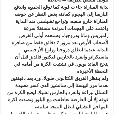
بداية المباراة جاءت قوية كما توقع الجميع، واندفع
البارسا إلى الهجوم كعادته بغض النظر عن خوضه
المباراة خارج ملعبه، وتراجع تشيلسي منذ البداية
واعتمد على الهجمات المرتدة مستغلا سرعة
راميريس وماتا ودروجبا.. وسنحت أولى الفرص
لأصحاب الأرض بعد مرور 7 دقائق فقط من صافرة
البداية عندما انطلق دروجبا وراوغ الأرجنتيني
ماسيكرانو وانفرد بالحارس فيكتور فالديز قبل أن
ينجح القائد بويول في تشتيت الكرة من أمامه في
.
اللحظة الأخيرة
ولم ينتظر الفريق الكتالوني طويلا، ورد بعد دقيقتين
بعدما مرر انييستا إلى سانشيز الذي كسر مصيدة
التسلل ببراعة وانفرد بالحارس تشيك ليضع الكرة من
فوقه إلا أن العارضة تعاطفت مع البلوز وتصدت لكرة
.
المهاجم التشيلي لتظل النتيجة سلبية
هيمن البلوجرانا بصورة كبيرة على مجريات اللعب في