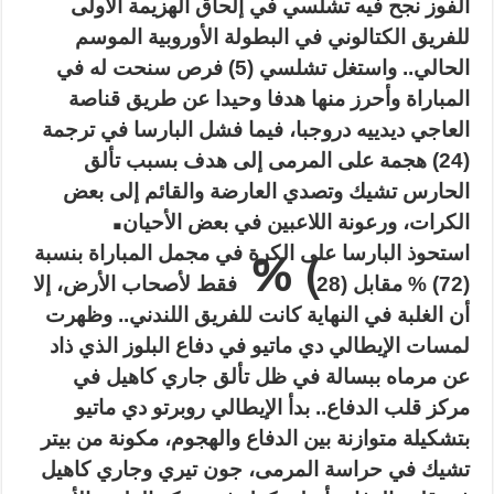
الفوز نجح فيه تشلسي في إلحاق الهزيمة الأولى
للفريق الكتالوني في البطولة الأوروبية الموسم
الحالي.. واستغل تشلسي (5) فرص سنحت له في
المباراة وأحرز منها هدفا وحيدا عن طريق قناصة
العاجي ديدييه دروجبا، فيما فشل البارسا في ترجمة
(24) هجمة على المرمى إلى هدف بسبب تألق
الحارس تشيك وتصدي العارضة والقائم إلى بعض
.
الكرات، ورعونة اللاعبين في بعض الأحيان
استحوذ البارسا على الكرة في مجمل المباراة بنسبة
) %
(72) % مقابل (28
فقط لأصحاب الأرض، إلا
أن الغلبة في النهاية كانت للفريق اللندني.. وظهرت
لمسات الإيطالي دي ماتيو في دفاع البلوز الذي ذاد
عن مرماه ببسالة في ظل تألق جاري كاهيل في
مركز قلب الدفاع.. بدأ الإيطالي روبرتو دي ماتيو
بتشكيلة متوازنة بين الدفاع والهجوم، مكونة من بيتر
تشيك في حراسة المرمى، جون تيري وجاري كاهيل