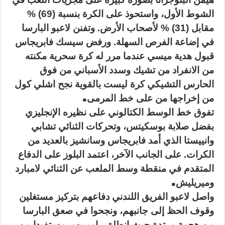
الشوط الأول، واستحوذ على الكرة بنسبة (69) %
مقابل (31) % لأصحاب الأرض. وتفنن لاعبو البارسا
في إضاعة الفرص السهلة. ورفض سيسك فابريجاس
قبول هدية ميسي عندما مرر له كرة سحرية مكنته
من الانفراد من تشيك وسدد الأسباني من فوق
الحارس التشيكي كرة ليست بالقوية نجح اشلي كول
.
من إخراجها من على خط المرمى
تفوق خط الوسط الكتالوني على نظيره الإنجليزي
بفضل صلابة بوسكيتس، وتحركات الثنائي تشابي
وانييستا الذي أمد فابريجاس وسانشيز بالعديد من
الكرات. على الجانب الآخر، اعتمد البلوز على الدفاع
المتقدم في منقطة وسط الملعب عن الثنائي لامبارد
.
وميريليش
واصل لاعبو الفريق اللندني دفاعهم بتركيز مستغلين
وقوف الحظ إلى جانبهم، ونجحوا في صعق البارسا
من هجمة مرتدة حيث انطلق راميريس مستفيدا من