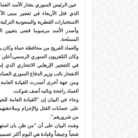
عين الرئيس السوري بشار الأسد العماد 
الذي قتل الأربعاء في تفجير مبنى ا
الاستخبارات القطرية والسعودية التركية و
وأصدر الأسد مرسوما قضى بتعيين الفري
المسلحة.
والعماد الفريج من محافظة حماة وكان 
وكان التلفزيون السوري الرسمي،أعلن ف
في التفجير الإرهابي الانتحاري الذ
الانفجار نائب وزير الدفاع السوري الع
ومن جهة أخرى أصدرت القيادة العامة ل
العماد راجحة ونائبه آصف شوكت.
وجاء في البيان إن "القيادة العامة لل
على عصابات القتل والإجرام وملاحقتهم 
من شرورهم".
وشدد البيان على أن "من ظن بان استهدا
شعباً وجيشاً وقيادة هي اليوم أكثر تصمي