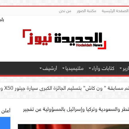
الصفحة الرئيسية
مكتبة الصور
من نحن
رئي
ير
كتابات وآراء
ملتيميديا
أرشيف
 كاش” بتسليم الجائزة الكبرى سيارة جيتور X50 والجوائز المالية لموديل 2026 بصنعاء
ر والسعودية وتركيا وإسرائيل بالمسؤولية عن تفجير
أعلن 