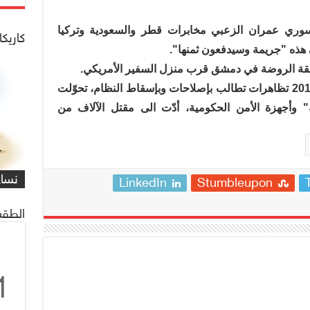
سوري عمران الزعبي مخابرات قطر والسعودية وتركيا
كاريكا
 هذه "جريمة وسيدفعون ثمنها".
طقة الروضة في دمشق قرب منزل السفير الأمريكي.
وتشهد سوريا منذ 15 آذار/ مارس عام 2011 تظاهرات تطالب بإصلاحات وبإسقاط النظام، تحوّلت
وأجهزة الأمن الحكومية، أدّت الى مقتل الآلاف من
شاهد
كاري
مهمة
التي
العم
شاهد
كاري
#كار
يصادف 1 ماي
على 
البر
للنا
معاً
غريف
نساء
/#عب
LinkedIn
Stumbleupon
الطقس
1