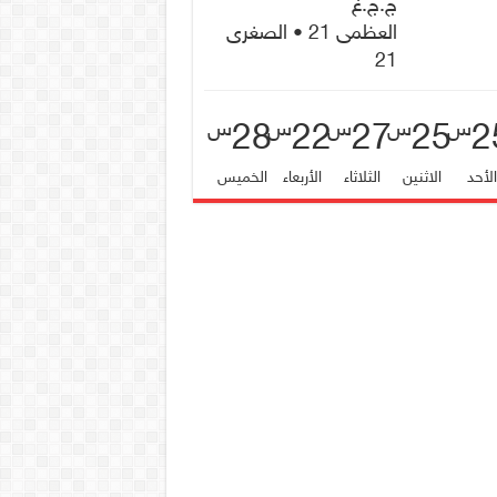
ج.ج.غ
العظمى 21 • الصغرى
21
28
22
27
25
2
س
س
س
س
س
لأحد
الاثنين
الثلاثاء
الأربعاء
الخميس