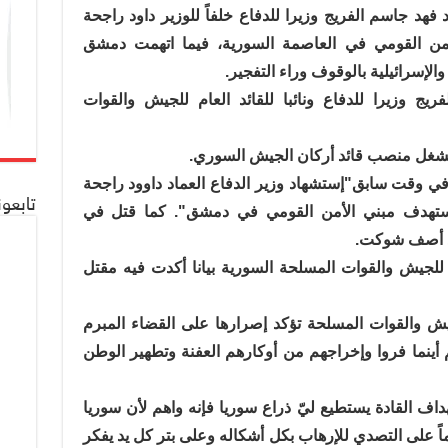
فهد جاسم الفريج وزيرا للدفاع خلفاً للوزير داود راجحة
لأمن القومي في العاصمة السورية، فيما اتهمت دمشق
الإسرائيلية بالوقوف وراء التفجير.
ج وزيرا للدفاع ونائبا للقائد العام للجيش والقوات
يشغل منصب قائد أركان الجيش السوري.
ي وقت سابق"إستشهاد وزير الدفاع العماد داوود راجحة
تابعو
ي إستهدف مبني الأمن القومي في دمشق". كما قتل في
ماد أصف شوكت.
لجيش والقوات المسلحة السورية بيانا أكدت فيه مقتل
جيش والقوات المسلحة تؤكد إصرارها على القضاء المبرم
أينما فروا وإخراجهم من أوكارهم العفنة وتطهير الوطن
ف القادة يستطيع ليّ ذراع سوريا فإنه واهم لأن سوريا
ماً على التصدي للإرهاب بكل أشكاله وعلى بتر كل يد يفكر