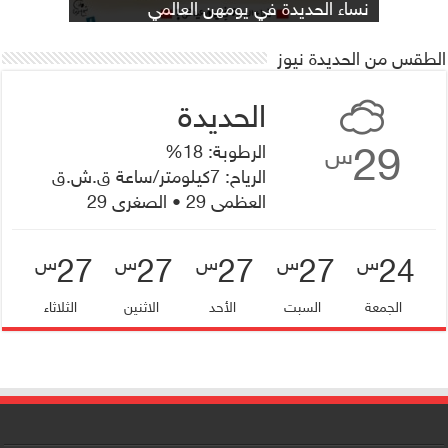
يصادف 1 مايو من كل عام !
على اليمن !!
البرد القارص …
للنازحين في اليمن .
معاً لإنهاء العنف ضد المرأة
غريفيتس في #كاريكاتير ساخر !!
نساء الحديدة في يومهن العالمي
/#عبدالله_ الأغبري وقصة الذاكرة
الطقس من الحديدة نيوز
29
الرطوبة: 18%
س
الرياح: 7كيلومتر/ساعة ق.ش.ق‎
العظمى 29 • الصغرى 29
27
27
27
27
24
س
س
س
س
س
الجمعة
السبت
الأحد
الاثنين
الثلاثاء