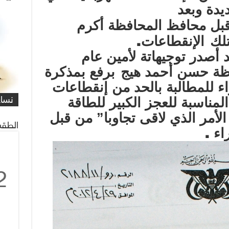
يدة وبعد
قبل محافظ المحافظة أكرم
.
تلك
الإنقطاعات
أصدر توجيهاتة لأمين عام
ظة حسن أحمد هيج
برفع بمذكرة
شاهد
كاري
 للمطالبة بالحد من إنقطاعا
ت
مهمة
التي
العم
شاهد
كاري
#كار
يصادف 1 ماي
على 
البر
للنا
معاً
غريف
نساء
/#عب
المناسبة للعجز الكبير للطاقة
لأمر الذي لاقى تجاوبا” من قبل
.
الطقس
اء
2