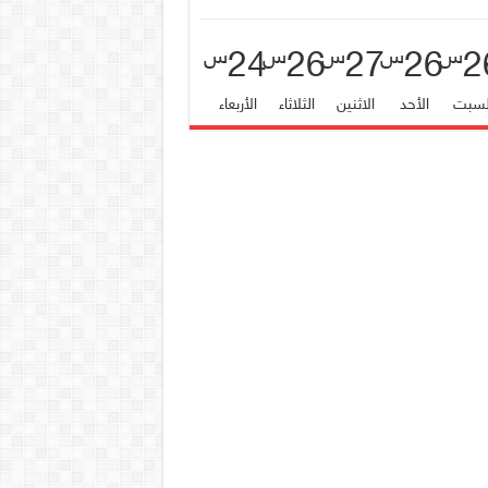
24
26
27
26
2
س
س
س
س
س
لسبت
الأحد
الاثنين
الثلاثاء
الأربعاء