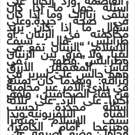
“العاصمة”.ورد إيجابا على
أسئلة حول ما إذا كان
يتلقى زيارات وما إذا كان
في صحة جيدة.وعلى
سؤال ما إذا كان يريد
محاكمته في الزنتان أو
طرابلس، قال سيف
الإسلام: “الزنتان تقع في
ليبيا. ولا فرق بين الزنتان
وطرابلس”.وظهر في
لباس المعتقلين الأزرق
وهو جالس على سرير في
زنزانته. وبعدما كان يمتنع
في بادئ الأمر عبر محاميه
عن لقاء الصحافيين، وافق
أخيرا على الرد على ثلاثة
أسئلة محددة بحسب
القناة التلفزيونية.وبدا
سيف الإسلام متوترا
ومنزعجا أمام الكاميرا،
وحاول وضع أصبعه على