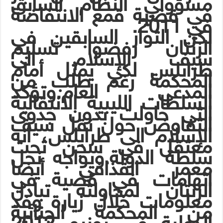
مسؤولي النظام السابق
في قضية قمع الانتفاضة
في 2011.
لكن الثوار السابقين في
الزنتان رفضوا تسليم
سيف الإسلام الى
طرابلس لكي يمثل أمام
المحكمة رغم طلب من
المدعي العام.وتؤكد
السلطات الليبية الانتقالية
التي حاولت بدون جدوى
التفاوض حول نقل سيف
الإسلام الى طرابلس، أنه
معتقل في سجن تحت
سلطة الدولة.ويواجه نجل
معمر القذافي أيضا
اتهامات في قضية في
الزنتان لمحاولته تبادل
معلومات خلال زيارة وفد
من المحكمة الجنائية