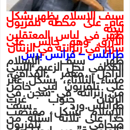
سيف الإسلام يظهر بشكل
عابر على محطة تلفزيون
ليبية
ظهر في لباس المعتقلين
الأزرق وهو جالس على
سرير في زنزانته في الزنتان
طرابلس – فرانس برس
ظهر سيف الإسلام
القذافي نجل الزعيم الليبي
الراحل معمر القذافي،
مساء الثلاثاء، بشكل عابر
على تلفزيون ليبي خاص
من زنزانته في سجن في
الزنتان جنوب غرب
طرابلس.ورد سيف
الإسلام بشكل مقتضب
جدا على ثلاثة أسئلة من
صحافي تلفزيون