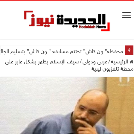
اجتماع للجمعية اليمنية العلمية للجهاز الهضمي تحضيراً لأول
محفظة” ون كاش” تختتم مسابقة ” ون كاش” بتسليم الجائزة الكبرى سيارة جيتور X50 والجو
الرئيسية
/
عربي ودولي
/
سيف الإسلام يظهر بشكل عابر على
محطة تلفزيون ليبية