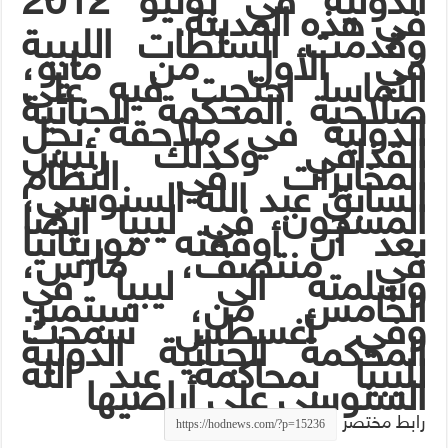
الدولية في يونيو 2012
في هذه المدينة.
وقدمت السلطات الليبية
في الأول من مايو،
التماسا احتجت فيه على
صلاحية المحكمة الجنائية
الدولية في ملاحقة نجل
القذافي وكذلك رئيس
المخابرات في النظام
السابق عبد الله السنوسي،
المسجون في ليبيا أيضا
بعد أن أوقفته موريتانيا
في منتصف، مارس،
وسلمته الى ليبيا في
الخامس من، سبتمبر.
وفي أغسطس سمحت
المحكمة الجنائية الدولية
لليبيا بمحاكمة عبد الله
السنوسي على أراضيها
رابط مختصر