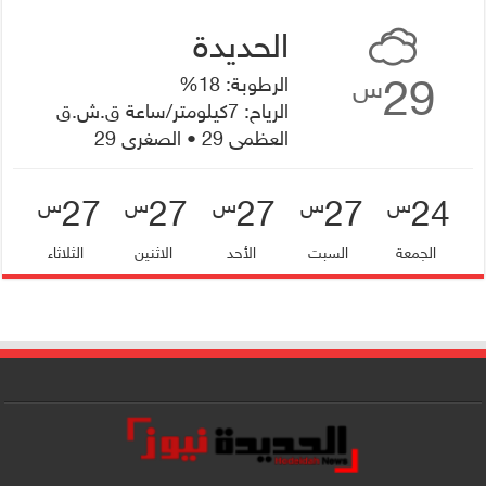
29
الرطوبة: 18%
س
الرياح: 7كيلومتر/ساعة ق.ش.ق‎
العظمى 29 • الصغرى 29
27
27
27
27
24
س
س
س
س
س
الجمعة
السبت
الأحد
الاثنين
الثلاثاء