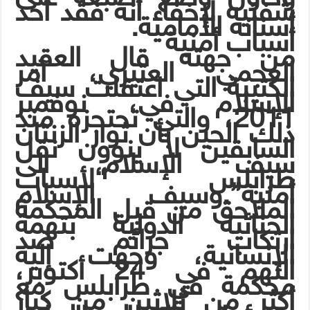
شفتيه لإخفاء أنه فقد أحد
أسنانه الأمامية.
أسباب أمنية
من جهته قال العقيد
العجمي العتيري، آمر
الكتيبة التي اعتقلت سيف
الإسلام في، نوفمبر
2011، والتي تحتجزه منذ
ذلك الحين بأن ثوار الزنتان
السابقين لا ينوون نقل
سيف الإسلام الى
طرابلس “لأسباب
أمنية”.وسيف الإسلام
الملاحق من قبل المحكمة
الجنائية الدولية بتهمة
ارتكاب جرائم ضد
الإنسانية، وجهت إليه
التهم في 24 أكتوبر،
محكمة في طرابلس مع
أكثر من ثلاثين من كبار