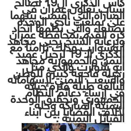
كأس الذكرى ال19 لصالح
شباب تعاون عمران في
المباراة التي أقيمت بينهما
على بملعب نادي الوحده
بصنعاء والتى نظمها اتحاد
كره القدم بمحافظة عمران
وبرعاية الشيخ يحيى مجاهد
أبوشوارب وذلك تزامناً مع
الذكرى الـ 19 لرحيل عميد
اليمن والجمهورية مجاهد
ابو شوارب والذي مثل
رحيلة فاجعة كبيرة للوطن
والشعب اليمني لإسهاماته
البالغة طيلة فترة حياته
في إرساء دعائم النظام
الجمهوري وتحقيق الوحدة
اليمنية المباركة وحله
لألاف القضايا بين ابناء
القبائل اليمنية .