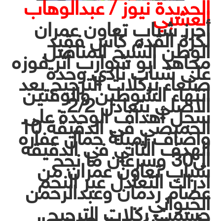
الحديدة نيوز / عبدالوهاب
العشبي
أحرز شباب تعاون عمران
لكرة القدم كأس فقيد
الوطن الشيخ المناضل
مجاهد ابو شوارب أثر فوزه
على شباب نادي وحدة
صنعاء بركلات الترجيح بعد
انتهاء الشوطين والوقتين
الاصلي بتعادل 2/2 .
سجل أهداف الوحدة على
الحمبصي في الدقيقة 10
واضاف زميلة جمال عفاره
الهدف الثاني في الدقيقه
ال30 وسرعان ما نجح
شباب تعاون عمران من
ادراك التعادل عبر النجم
عصام ردمان وعبدالرحمن
الخيواني ..
حسمت ركلات الترجيح