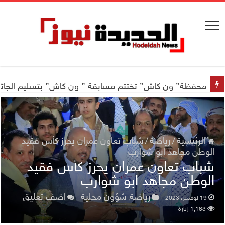
اجتماع للجمعية اليمنية العلمية للجهاز الهضمي تحضيراً لأول
محفظة” ون كاش” تختتم مسابقة ” ون كاش” بتسليم الجائزة الكبرى سيارة جيتور X50 والجو
الرئيسية
/
رياضة
/
شباب تعاون عمران يحرز كأس فقيد
الوطن مجاهد ابو شوارب
شباب تعاون عمران يحرز كأس فقيد
الوطن مجاهد ابو شوارب
رياضة
شؤون محلية
اضف تعليق
19 نوفمبر، 2023
,
1,163 زيارة