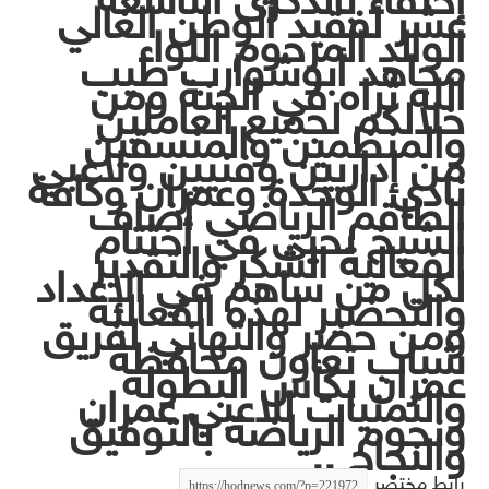
إحتفاءً بالذكرى التاسعه
عشر لفقيد الوطن الغالي
الوالد المرحوم اللواء
مجاهد أبوشوارب طيب
الله ثراه في الجنة ومن
خلالكم لجميع العاملين
والمنظمين والمنسقين
من إداريين وفنيين ولاعبي
نادي الوحدة وعمران وكافة
الطاقم الرياضي أضاف
الشيخ يحيى في أختتام
الفعالية الشكر والتقدير
لكل من ساهم في الإعداد
والتحضير لهذه الفعالية
ومن حضر والتهاني لفريق
شباب تعاون محافظة
عمران بكأس البطوله
والتمنيات للاعبي عمران
ونجوم الرياضة بالتوفيق
والنجاح ..
رابط مختصر