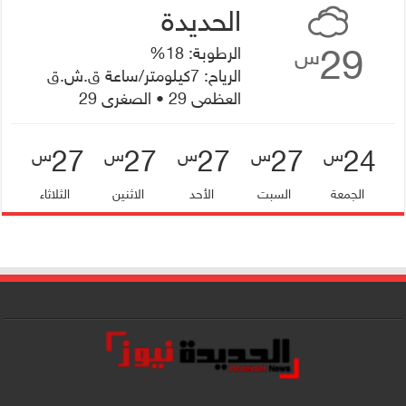
29
الرطوبة: 18%
س
الرياح: 7كيلومتر/ساعة ق.ش.ق‎
العظمى 29 • الصغرى 29
27
27
27
27
24
س
س
س
س
س
الجمعة
السبت
الأحد
الاثنين
الثلاثاء