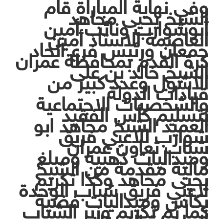
وفي نهاية المباراة قام
الشيخ يحيى مجاهد
أبوشوارب ونائب أمين
العاصمة الاستاذ أمين
جمعان ورئيس فرع اتحاد
كرة القدم بمحافظة عمران
الشيخ خالد بن على
الاشول وعدد كبير من
قيادات الدولة
والشخصيات الاجتماعية
بتسليم كأس الفقيد
العميد الشيخ مجاهد ابو
شوارب للاعبي فريق
شباب تعاون عمران
وميداليات ذهبية ومبلغ
مالية مقدمة من الشيخ
يحيى مجاهد وكذا تكريم
لاعبي فريق شباب الوحدة
بكأس وميداليات فضية
كما تم تكريم وزير الشباب