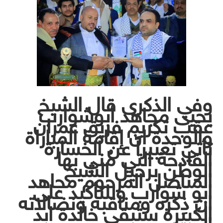
وفي الذكرى قال الشيخ
يحيى مجاهد أبوشوارب
عقب تكريم فريق عمران
والوحدة ان إقامة المباراة
تأتي تعبيراً عن الخسارة
الفادحة التي مُني بها
الوطن برحيل الشيخ
المناضل المرحوم مجاهد
ابو شوارب وللتأكيد على
ان ذِكره ومناقبه ونضالاته
الكبيرة ستبقى خالدة ابد