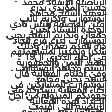
الرياضية الاستاذ محمد
حسين المؤيدي بدرع
العميد الشيخ مجاهد
أبوشوارب وتكريم نائب
امين العاصمة رئيس نادي
الوحدة الاستاذ أمين
جمعان وتكريم الشيخ يحيى
ابوشوارب بدرع فرع اتحاد
كرة القدم بعمران وذلك
شكرآ وتقديرآ لمساهمتهم
في إحياء الذكرى ال19
لعميد اليمن والجمهورية
الشيخ مجاهد أبوشوارب .
وفي أختتام الفعالية قال
الشيخ يحيى مجاهد
أبوشوارب للمشاركين في
إحياء الفعالية
نشكركم على
جهودكم المبذولة من أجل
الإعداد لهذه الفعالية
الرياضية التي أُقيمت