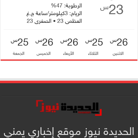
23
الرطوبة: 47%
س
الرياح: 3كيلومتر/ساعة ج.غ
العظمى 23 • الصغرى 23
25
26
26
25
26
س
س
س
س
س
الاثنين
الثلاثاء
الأربعاء
الخميس
الجمعة
الحديدة نيوز موقع إخباري يمني