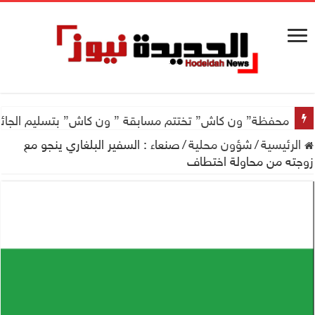
محفظة” ون كاش” تختتم مسابقة ” ون كاش” بتسليم الجائزة الكبرى سيارة جيتور X50 والجو
الرئيسية
/
شؤون محلية
/
صنعاء : السفير البلغاري ينجو مع
زوجته من محاولة اختطاف