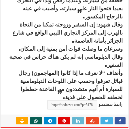
خطفه من سيارته، وعندما رفض وبدأ في التحرك
بعيدا فتحوا النار على سيارته، وأصيب في عينه
.”
بالزجاج المكسور
وقال شهود: إن السفير وزوجته تمكنا من النجاة
بالهرب إلى المركز التجاري الليبي الواقع في شارع
.
الجزائر بأمانة العاصمة
وسرعان ما وصلت قوات أمن يمنية إلى المكان،
وقال الدبلوماسي إنه لم يكن هناك حراس في صحبة
.
السفير
وأضاف “لا نعرف ما إذا كانوا (المهاجمون) رجال
قبائل تعرفوا وحسب على اللوحات الدبلوماسية
للسيارة أم أنهم متشددون من القاعدة خططوا
.”
لخطفه للحصول على فدية
رابط مختصر