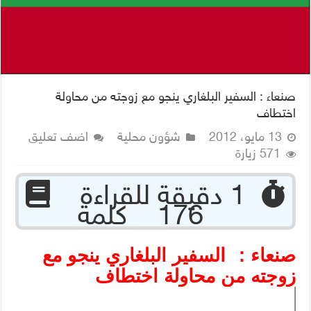
صنعاء : السفير البلغاري ينجو مع زوجته من محاولة
اختطاف
13 مايو، 2012
شؤون محلية
اضف تعليق
571 زيارة
‏ 1 دقيقة للقراءة
176 كلمة
صنعاء :
السفير البلغاري ينجو مع
زوجته من محاولة اختطاف