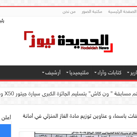
الصفحة الرئيسية
مكتبة الصور
من نحن
رئي
ير
كتابات وآراء
ملتيميديا
أرشيف
 كاش” بتسليم الجائزة الكبرى سيارة جيتور X50 والجوائز المالية لموديل 2026 بصنعاء
ت باسماء و عناوين توزيع مادة الغاز المنزلي في أمانة
أعلن 