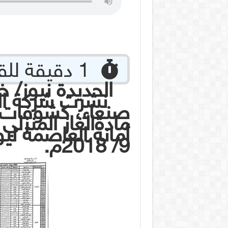
‏ 1 دقيقة للقراءة
الحديدة نيوز/ 
نشرت شركة النف
صنعاء، كشوفات ب
مادةالغاز المنزلي
9/ 2018م.