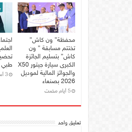
محفظة” ون كاش”
اجتماع
تختتم مسابقة ” ون
العلم
كاش” بتسليم الجائزة
تحضير
الكبرى سيارة جيتور X50
طبي ل
والجوائز المالية لموديل
2026 بصنعاء
تعليق واحد