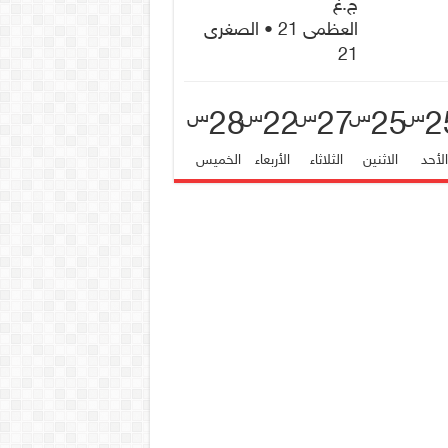
ج.غ
العظمى 21 • الصغرى
21
28
22
27
25
2
س
س
س
س
س
لأحد
الاثنين
الثلاثاء
الأربعاء
الخميس