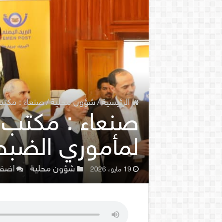
الرئيسية
/
شؤون محلية
/
صنعاء : مكتب 
صنعاء : مكتب ال
لمأموري الضبط 
شؤون محلية
اضف 
19 مايو، 2026