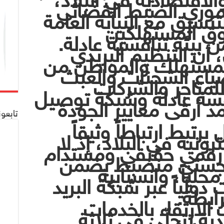
الاقتصادية في البلاد،
موري الضبط القضائي
تنسيق مع النيابة العامة
وق المستهلكين
 بيئة تنافسية عادلة.
، أن التنظيم البريدي
لمستهلك والمواطن من
ضياع الشحنات والعبث
لمتاجر والشركات
فسة عادلة وشبكة توصيل
د أرقى معايير الجودة
تابعو
يرتبط ارتباطاً وثيقاً
كترونية في البلاد، إذ لا
رقمي حقيقي ومستدام
وجستي منضبط يضمن
حلياً، وانسيابية
دولياً عبر شبكة البريد
رابطة.
 الارتقاء بالخدمات
ية تتجلّى في ثلاثة