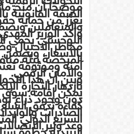
التحولات الرقمية و
موضحًا أن منح مأ
الصفة القانونية بال
يعزّز من حماية حق
والمتعاملين ويضمن
وأكد الوزير المهدي
اللوجستي يحمي ا
مخاطر الاحتيال و
بالأسعار، ويضمن ل
المرخصة بيئة منا
آمنة وموثوقة تعتم
والأمان الرقمي.
وبين أن هذا التحول 
بازدهار التجارة الإل
يمكن إقامة سوق 
دون وجود ذراع ل
كفاءة تدفق السلع م
الصادرات والواردات 
السريع الدولي المت
وعدّ وزير الاتصالات
البريدية خطوة سياد