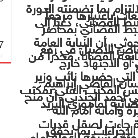
لتزام بما تضمنته الدورة
ت باعتبارها مرجعاً
بط القضائي، دعيًا إلى
ضبط القضائي بمحاضر
ي، أن النيابة العامة
7
اص الأصيل في رفع
بعة القضايا، محذراً من
ا
و الاجتهاد خارج
.
التي حضرها نائب وزير
ان القاضي إبراهيم
س المكتب الفني بمكتب
ي أحمد الجندبي، أن منح
ئية لمأموري البريد
 وأمانة أمام الله
رة جاءت لصقل قدرات
الإجراءات بما يحقق
رة مشرقة للدولة أمام