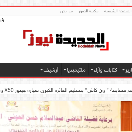
الصفحة الرئيسية
مكتبة الصور
من نحن
رئي
ير
كتابات وآراء
ملتيميديا
أرشيف
 كاش” بتسليم الجائزة الكبرى سيارة جيتور X50 والجوائز المالية لموديل 2026 بصنعاء