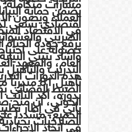
مسارات متكاملة: 
يضمن حماية البيا
العملاء ويصون ال
اقتصادي يسعى لدم
في الاقتصاد المن
الضريبي والعشوائ
يرفع جودة الحياة 
حصوله على احتياجا
وأشاد بتبني النيابة
العام، والمعهد الع
التدريب والتأهيل ب
هذه الدورات التدري
تأهيل 81 متد
الضبط القضائي بفر
بدوره، أكد النائب 
الحوثي، أن منح ص
يأتي في إطار تطبي
الجميع، مشدداً ع
الصلاحيات بحيادية
في اتخاذ الإجراءات 