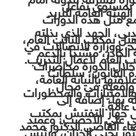
ا بمستوى تفاعل
هيئة العامة للبريد
 مع مثل هذه الدورات
بي، الجهد الذي بذلته
أهيل بمكتب النائب العام،
ريد، ووزارة الاتصالات في
 الكادر، مشيداً بالدعم
 العام لأعمال التدريب.
خلال الدورة محاضرات
 القانون، سلطات
قتها بالنيابة العامة،
واقعية في مجال
 والامتيازات والمحظورات
ة بها، إضافة إلى
عامة.
س جهاز التفتيش بمكتب
ضي علي الأحصب، وعميد
ضاء القاضي الدكتور محمد
تور يحيى الخزان، ورئيس