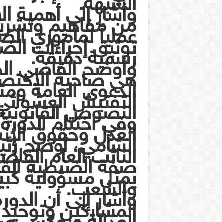
الشبهة.
وأشار إلى أهمية الا
من مفاهيم وتشريعا
عملياً لمأموري الض
توثيق إجراءات ال
رسمية دقيقة.
وأوضح القاضي الحوث
هي صاحبة الاختص
الدعوى العامة ومتا
التفتيش العشوائي أ
النصوص القانونية
وفي اختتام الدورة 
العدل وحقوق الإنس
الشامي، أوضح رئي
النائب العام القاض
صفة الضبطية القضا
يمثل مسؤولية كبيرة
والشعب.
وأشار إلى أن الدو
المشاركين وتوحيد 
العدالة ويعكس صو