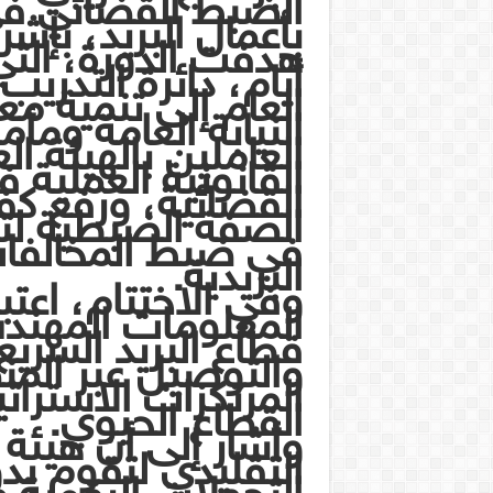
الضبط القضائي في 
بأعمال البريد، بإشر
هدفت الدورة، التي
أيام، دائرة التدري
النيابة العامة وم
العاملين بالهيئة ال
القانونية العملية
القضائية، ورفع كف
الصفة الضبطية لت
في ضبط المخالفات
البريدية.
وفي الاختتام، اعتب
المعلومات المهند
قطاع البريد السري
والتوصيل عبر المنص
المرتكزات الاستراتي
القطاع الحيوي.
وأشار إلى أن هيئة 
التقليدي لتقوم بد