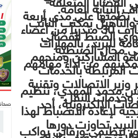
القضايا المتعلقة
اف النيابة العامة.
 نظمتها على مدى أربعة
ب والتأهيل بمكتب النائب
العام إلى تنمية معارف 30 متدرباً من أعضاء
أموري الضبط القضائي
عامة للبريد، بالمهارات
 في مجال الضبطية
اءة المشاركين ومنحهم
مكينهم من أداء مهامهم
 المرتبطة بالخدمات
ر وزير الاتصالات وتقنية
س محمد المهدي، تنظيم
ع وخدمات النقل
ات الإلكترونية، أحد
صحافة 24
جية لإعادة الانضباط لهذا
البريد تجاوزت دورها
ور تنظيمي ورقابي يواكب