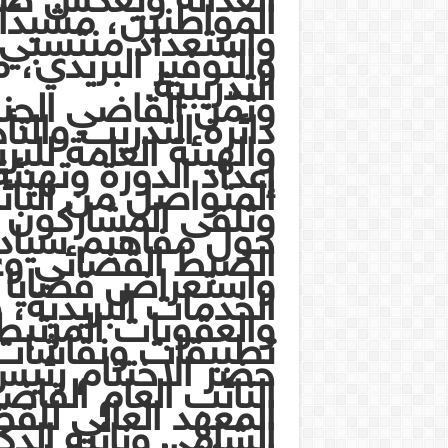
المواطنين، مشيدً
واستعداد منتسبي ال
والتوفير البريدي،
التدريبية.
وثمّن القاضي الجند
دائرة التدريب والت
والهيئة العامة للب
إعداد الدورة وتهيئة
المتواصل من النائب
وتلقى المشاركون 
حول مفاهيم سيادة
الضبط القضائي وعلا
واستعراض قضايا 
الخدمات البريدية،
والعقوبات المرتبط
تطبيقات ونقاشات 
حضر الاختتام رئي
النائب العام القا
المعهد العالي للق
الشامي ونائبه الدك