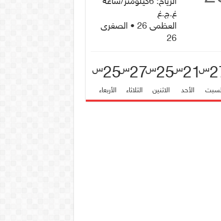
الرياح: 6كيلومتر/ساعة
غ.ج.غ
العظمى 26 • الصغرى
26
25
27
25
21
2
س
س
س
س
س
لسبت
الأحد
الاثنين
الثلاثاء
الأربعاء