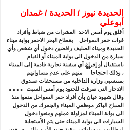
الحديدة نيوز / الحديدة / غمدان
أبوعلي
أغلق يوم أمس الاحد العشرات من ضباط وأفراد
قوات خفر السواحل
بقطاع البحر الاحمر بوابة ميناء
الحديدة وميناء الصليف رافضين دخول أي شخص وأي
سيارة من الدخول الى بوابة الميناء أو القيام
باستقبال أو إفراغ أي سفينة تجارية قادمة إلى الميناء
”
، وذلك احتجاجا
منهم على عدم مساواتهم
بمنتسبي وزارة الداخلية من مستحقات صندوق
….
الادخار التي صرفت للجنود يوم أمس السبت
وقال شهود عيان بأن أفراد خفر السواحل منعوا منذ
الصباح الباكر موظفي الميناء والجمرك من الدخول
الى بوابة الميناء لمزاولة عملهم ومنعوا دخول
السيارات الى بوابة الميناء حتى يتم الأستجابة
لمطالبهم ومساواتهم ببقية جنود الأمن والتي صرفت