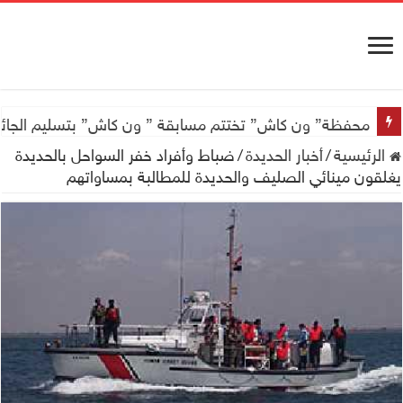
محفظة” ون كاش” تختتم مسابقة ” ون كاش” بتسليم الجائزة الكبرى سيارة جيتور X50 والجو
الرئيسية
/
أخبار الحديدة
/
ضباط وأفراد خفر السواحل بالحديدة
يغلقون مينائي الصليف والحديدة للمطالبة بمساواتهم