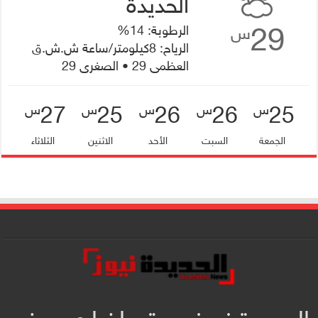
29
الرطوبة: 14%
س
الرياح: 8كيلومتر/ساعة ش.ش.ق‎
العظمى 29 • الصغرى 29
27
25
26
26
25
س
س
س
س
س
الجمعة
السبت
الأحد
الاثنين
الثلاثاء