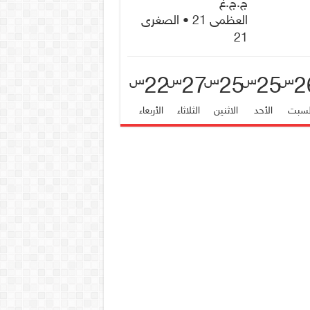
ج.ج.غ
العظمى 21 • الصغرى
21
22
27
25
25
2
س
س
س
س
س
لسبت
الأحد
الاثنين
الثلاثاء
الأربعاء