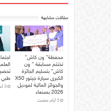
مقالات مشابهة
محفظة” ون كاش”
اجتماع
تختتم مسابقة ” ون
العلم
كاش” بتسليم الجائزة
تحضير
الكبرى سيارة جيتور X50
طبي ل
والجوائز المالية لموديل
2026 بصنعاء