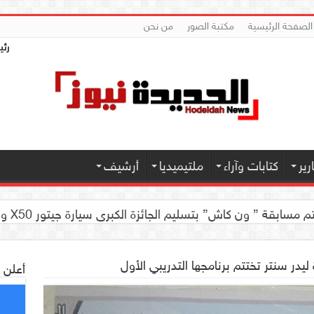
الصفحة الرئيسية
مكتبة الصور
من نحن
رئي
ير
كتابات وآراء
ملتيميديا
أرشيف
 كاش” بتسليم الجائزة الكبرى سيارة جيتور X50 والجوائز المالية لموديل 2026 بصنعاء
ليدر سنتر تختتم برنامجها التدريبي الأول
أعلن 