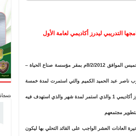
مجها التدريبي ليدرز أكاديمي لعامة الأول
اختتمت مبادرة ليدر سنتر يوم أمس الخميس الموافق 8/2/2012م بمقر مؤسسة صناع الحياة –
رب ناصر عبد الحميد الكميم والتي استمرت لمدة خمسة
صحافة 24
أيام وتعتبر هذه الدورة ختام برنامج ليدرز أكاديمي 1 والذي استمر لمدة شهر والذي استهدف فيه
رة العادات العشر الواجب على القائد التحلي بها ليكون