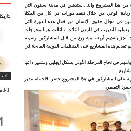
انية من هذا المشروع والتى ستدشن في مدينة سيئون التي
 زيادة الوعي من خلال تنفيذ دورات في كل من المكلا
كاريكا
ؤهلين في مجال حقوق الإنسان من خلال هذه الدورة التي
 بعملية التدريب في المدن الثلاث والثالث هو المخرجات
 أنجز بتقديم أربعة مشاريع من قبل المشاركين وسيتم
سيتم تقديم هذه المشاريع على المنظمات الدولية المانحة في
مهم في نجاح المرحلة الأولى بشكل ايجابي ومتميز داعيا
شاهد
كاري
مهمة
التي
العم
شاهد
كاري
#كار
شاريع .
يصادف 1 ماي
على 
البر
للنا
معاً
غريف
نساء
/#عب
رية على المشاركين في هذا المشروع حضر الااختتام مدير
مود التميمي .
الطقس
4