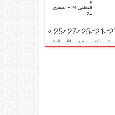
غ
العظمى 24 • الصغرى
24
25
27
25
21
2
س
س
س
س
س
لسبت
الأحد
الاثنين
الثلاثاء
الأربعاء