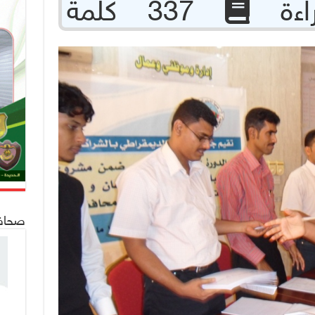
337 كلمة
صحافة 24