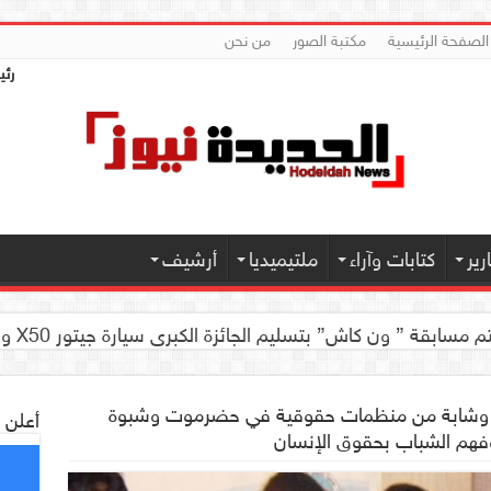
الصفحة الرئيسية
مكتبة الصور
من نحن
رئي
ير
كتابات وآراء
ملتيميديا
أرشيف
العلمية للجهاز الهضمي تحضيراً لأول مؤتمر طبي لها
 كاش” بتسليم الجائزة الكبرى سيارة جيتور X50 والجوائز المالية لموديل 2026 بصنعاء
 وشابة من منظمات حقوقية في حضرموت وشبوة
أعلن 
وفهم الشباب بحقوق الإنسان