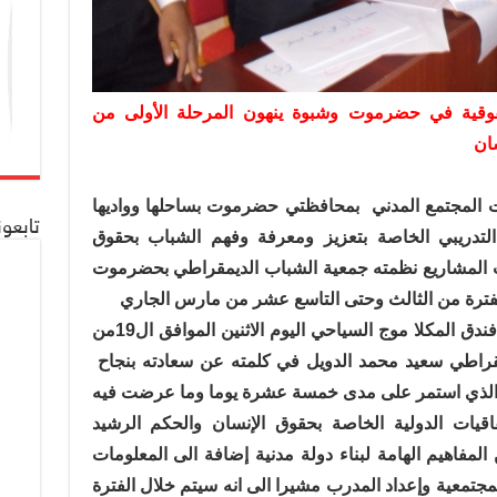
قية في حضرموت وشبوة ينهون المرحلة الأولى من
ان
المجتمع المدني
بمحافظتي حضرموت بساحلها وواديها
تابعو
لتدريبي الخاصة بتعزيز ومعرفة وفهم الشباب بحقوق
ت المشاريع نظمته جمعية الشباب الديمقراطي بحضرموت
فترة من الثالث وحتى التاسع عشر من مارس الجاري
وفي حفل الاختتام الذي أقيم في قاعة فندق المكلا موج السياحي اليوم الاثنين الموافق ال19من
راطي سعيد محمد الدويل في كلمته عن سعادته بنجاح
مج والذي استمر على مدى خمسة عشرة يوما وما عرضت فيه
يات الدولية الخاصة بحقوق الإنسان والحكم الرشيد
المفاهيم الهامة لبناء دولة مدنية إضافة الى المعلومات
مجتمعية وإعداد المدرب مشيرا الى انه سيتم خلال الفترة