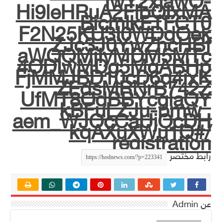
IwY2xjawO-
Hi9leHRuA2FlbQIxMA
BicmlkETFCT0
F2N25KU3I0WDdOek
ZJc3J0YwZhcHBf
aWQQMjIyMDM5MTc
4ODIwMDg5MgABHp
FjMMJBD10cD6q4ixK
ZEdsMRNrB742Z
UfMT8OdBBYcgiaQY
kBFuLZJu-pmw_
aem_WJOcCaUjOcDH
kqAXuXWu1Q#/
registration
رابط مختصر
عن Admin