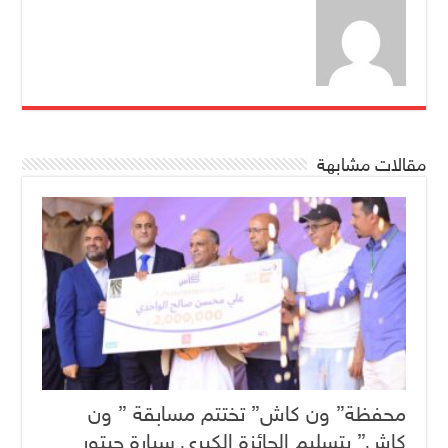
مقالات مشابهة
محفظة” ون كاش” تختتم مسابقة ” ون
كاش” بتسليم الجائزة الكبرى سيارة جيتور