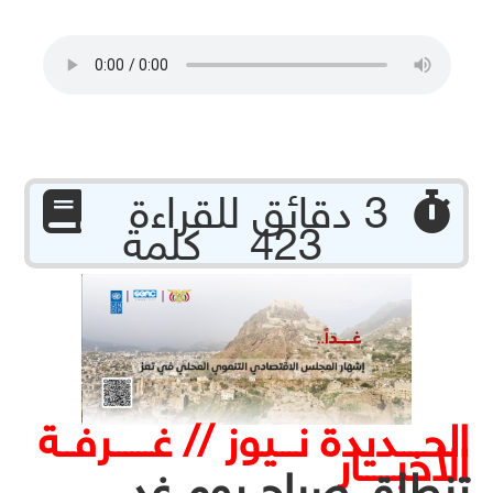
‏ 3 دقائق للقراءة
423 كلمة
الحــــديدة نـــيوز // غــــــرفــة
الأخبـــــار
تنطلق صباح يوم غدٍ