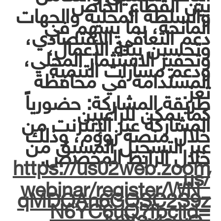
بين القطاع الخاص
والسلطة المحلية والجهات
المانحة، بما يسهم في
دعم التعافي الاقتصادي،
وتحسين بيئة الأعمال،
وتحفيز الاستثمار المحلي،
ودعم مسارات التنمية
المستدامة في محافظة
تعز.
طريقة المشاركة: حضورياً
كما يمكن للراغبين
المشاركة عبر الإنترنت من
خلال منصة زووم، وذلك
عبر التسجيل المسبق من
خلال الرابط المخصص.
https://us02web.zoom
.us/
webinar/register/WN_
qMDQAn6GQSC2S9z
N6YC6uQ?fbclid=