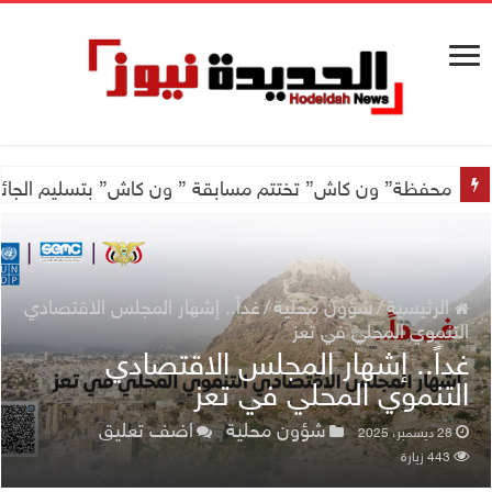
محفظة” ون كاش” تختتم مسابقة ” ون كاش” بتسليم الجائزة الكبرى سيارة جيتور X50 والجو
الرئيسية
/
شؤون محلية
/
غداً.. إشهار المجلس الاقتصادي
التنموي المحلي في تعز
غداً.. إشهار المجلس الاقتصادي
التنموي المحلي في تعز
شؤون محلية
اضف تعليق
28 ديسمبر، 2025
443 زيارة