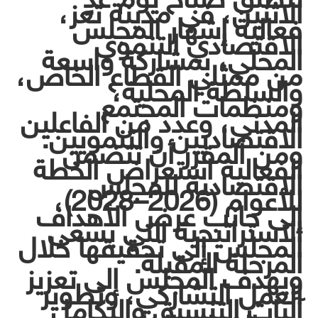
الاثنين، في مدينة تعز،
فعالية إشهار المجلس
الاقتصادي التنموي
المحلي، بمشاركة واسعة
من ممثلي القطاع الخاص،
والسلطة المحلية،
ومنظمات المجتمع
المدني، وعدد من الفاعلين
الاقتصاديين والتنمويين.
ومن المقرر أن تتضمن
الفعالية استعراض الخطة
الاقتصادية للمجلس
للأعوام (2026–2028)،
إلى جانب عرض الأهداف
الاستراتيجية التي يسعى
المجلس إلى تحقيقها خلال
المرحلة المقبلة.
ويهدف المجلس إلى تعزيز
العمل التشاركي، وتطوير
آليات التنسيق والتكامل