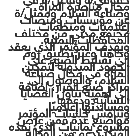
حقوقي/ة وفاعل/ة في
مجال مناصرة المرأة
وصناعة السلام وممثل/ة
عن مؤسسات ومنصات
إعلاميات ومنظمات
مجتمع مدني من مختلف
المحافظات اليمنية.
ويهدف المؤتمر الذي يعقد
وجاهيًا وعبر تطبيق زوم
إلى تسليط الضوء على
الجهود المبذولة لتمكين
المرأة في مجال صناعة
السلام، والوصول إلى
مراكز صنع القرار، إضافة
إلى أهمية تناول القضايا
النسائية ودعمها
ومساندتها إعلاميًا.
وتناقش جلسات المؤتمر
مواضيع عدة فمن عرض
مشروع يمانيات الذي نفذه
المركز بدعم من الوكالة