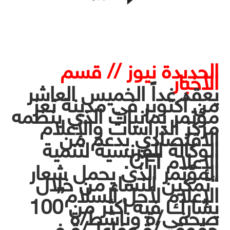
الحديدة نيوز // قسم
الأخبار
يعقد غداً الخميس العاشر
من أكتوبر في مدينة تعز
مؤتمر يمانيات الذي ينظمه
مركز الدراسات والإعلام
الاقتصادي بدعم من
الوكالة الفرنسية لتنمية
الإعلام CFI.
المؤتمر الذي يحمل شعار
“تمكين النساء من خلال
الإعلام لأجل السلام”
يشارك فيه اكثر من 100
صحفي/ة وناشط/ة