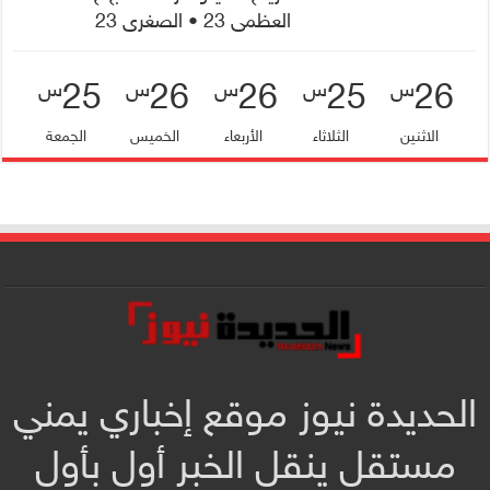
العظمى 23 • الصغرى 23
25
26
26
25
26
س
س
س
س
س
الاثنين
الثلاثاء
الأربعاء
الخميس
الجمعة
الحديدة نيوز موقع إخباري يمني
مستقل ينقل الخبر أول بأول