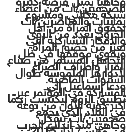
وجاهيًا يمثل فرصة كبيرة
للصحفيين/ات من أعضاء
شبكة مكانتي ومشروع
يمانيات والمناصرين/ات
لحقوق المرأة من أجل
الخروج بعدد من الرؤى
والأفكار التشاركية التي
تعزز من حضور المرأة
ويقوي موقفها في ظل
التجاهل المستمر من صناع
القرار وأطراف الصراع
لأدوارها الملموسة طوال
السنوات الماضية.
ودعا إسماعيل إلى
المشاركة في المؤتمر عبر
تطبيق الزوم ليكتسب زخمًا
أكبر كونه الأول من نوعه
في البلاد الذي يجمع
صحفيين/ات بشكل
وجاهي منذ اندلاع الحرب
في مارس/ آذار 2015.