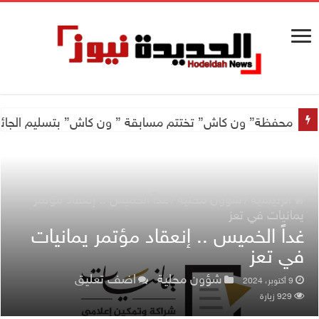
محفظة” ون كاش” تختتم مسابقة ” ون كاش” بتسليم الجائزة الكبرى سيارة جيتور X50 والجو
الرئيسية
/
شؤون محلية
/
غداً الخميس .. إنعقاد مؤتمر
يمانيات في تعز
غداً الخميس .. إنعقاد مؤتمر يمانيات
في تعز
شؤون محلية
اضف تعليق
9 أكتوبر، 2024
929 زيارة