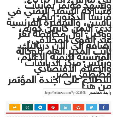
ويشهد مؤتمر يمانيات
مشاركة السفير اليمني في
فرنسا الدكتور رياض
ياسين، والسفيرة الفرنسية
لدى اليمن كاثرين كورم،
ووكيل أول محافظة تعز
عبد القوي المخلافي،
إضافة إلى آلان دريانيك
نائب المدير العام للوكالة
الفرنسية لتنمية الإعلام،
ورئيس مركز الدراسات
والإعلام الاقتصادي
مصطفى نصر.
للاطلاع على اجندة المؤتمر
من
هنـا
رابط مختصر