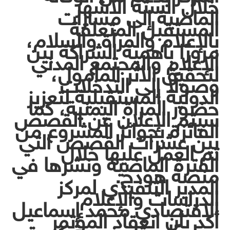
خلال الستة الأشهر
الماضية إلى مسارات
المستقبل المتعلقة
بالإعلام والمرأة والسلام،
مرورًا بأهمية الشراكة بين
الإعلام والمجتمع المدني
لتحقيق الأثر المأمول،
وصولًا إلى التدخلات
الدولية المستقبلية لتعزيز
حضور المرأة اليمنية، كما
سيتم الإعلان عن القصص
الفائزة بجوائز المشروع من
بين عشرات القصص التي
تم العمل عليها خلال
الفترة الماضية ونشرها في
منصة هودج.
المدير التنفيذي لمركز
الدراسات والإعلام
الاقتصادي محمد إسماعيل
أكد بأن انعقاد المؤتمر