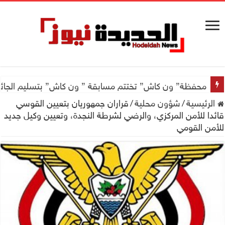
محفظة” ون كاش” تختتم مسابقة ” ون كاش” بتسليم الجائزة الكبرى سيارة جيتور X50 والجو
الرئيسية
/
شؤون محلية
/
قراران جمهوريان بتعيين القوسي
قائدا للأمن المركزي، والرضي لشرطة النجدة، وتعيين وكيل جديد
للأمن القومي