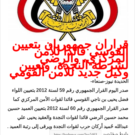
قراران جمهوريان بتعيين
القوسي قائدا للأمن
المركزي، والرضي
لشرطة النجدة، وتعيين
وكيل جديد للأمن القومي
الحديدة نيوز-صنعاء-
صدر اليوم القرار الجمهوري رقم 59 لسنة 2012 بتعيين اللواء
فضل يحيى بن ناجي القوسي قائدا لقوات الأمن المركزي كما
صدر القرار الجمهوري رقم 60 لسنة 2012 بتعيين العميد حسين
محمد حسين الرضي قائدا لقوات النجدة والعقيد يحيى علي
عبدالله حُميد أركان حرب لقوات النجدة ويرقى إلى رتبة العميد .
رابط مختصر