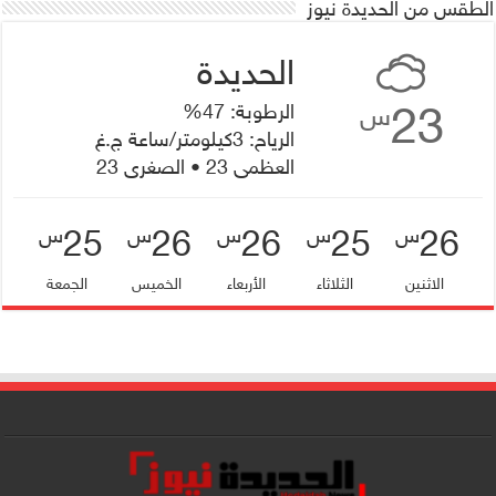
الطقس من الحديدة نيوز
23
الرطوبة: 47%
س
الرياح: 3كيلومتر/ساعة ج.غ
العظمى 23 • الصغرى 23
25
26
26
25
26
س
س
س
س
س
الاثنين
الثلاثاء
الأربعاء
الخميس
الجمعة