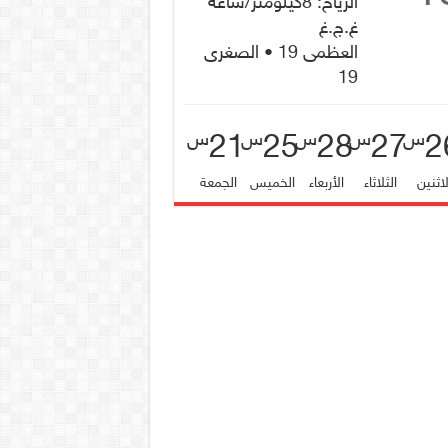
الرياح: 8كيلومتر/ساعة
غ.ج.غ
العظمى 19 • الصغرى
19
21
25
28
27
2
س
س
س
س
س
لاثنين
الثلاثاء
الأربعاء
الخميس
الجمعة