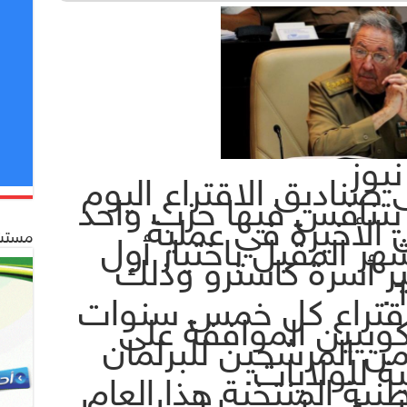
نيوز
 صناديق الاقتراع اليوم
 يتنافس فيها حزب واحد
الأخيرة في عملية
مستشف
ر المقبل باختيار أول
ير أسرة كاسترو وذلك
اقتراع كل خمس سنوات
وبيين الموافقة على
ن المرشحين للبرلمان
ة للولايات.
طنية المنتخبة هذا العام