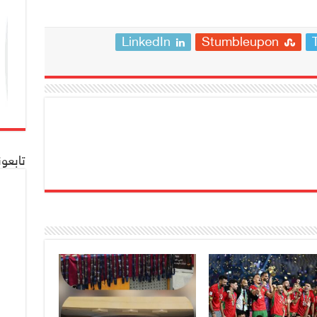
LinkedIn
Stumbleupon
تابعو