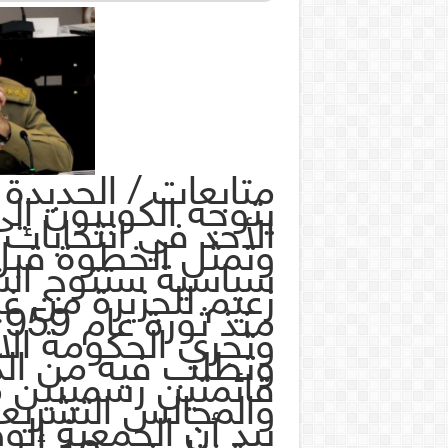
متابعات / الحديدة 
يتوجه الكوبيون إلى
الأحد في انتخابات
وتمثل الخطوة قبل 
سياسية ستتوج الشه
زعيم للجزيرة من غ
منذ ثورة عام 1959.
وتجري الحكومة ال
وتطلب فيه من الك
قائمتين رسميتين م
والمجالس التشريعي
بيد أن الجمعية الو