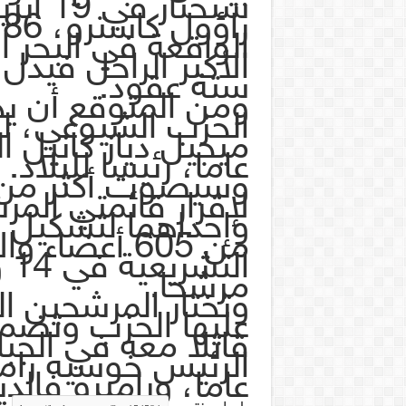
ستختار
ر
الواقعة في البحر 
الأكبر الراحل فيدل
ستة عقود.
ومن المتوقع أن يح
الحزب الشيوعي، ل
عاما، رئيسا للبلاد.
وسيصوت أكثر من ث
لإقرار قائمتي الم
وإحداهما لتشكيل ا
من 605 أعضا
مرشحا.
وتختار المرشحين ال
عليها الحزب وتضم 
قاتلا معه في الجبال
عاما، وراميرو فالديز، 85 ع