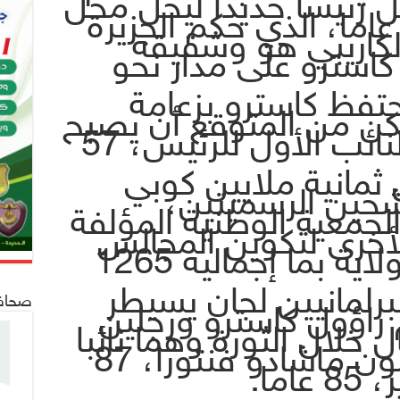
 في 19 أبريل رئيسا جديدا ليحل محل
اؤول كاسترو، 86 عاما، الذي حكم الجزيرة
الكاريبي هو وشقيقه
 كاسترو على مدار نحو
تفظ كاسترو بزعامة
كن من المتوقع أن يصبح
ميجيل دياز كانيل النائب الأول للرئيس، 57
مانية ملايين كوبي
رشحين الرسميتين،
لجمعية الوطنية المؤلفة
ء والأخرى لتكوين المجالس
التشريعية في 14 ولاية بما إجماليه 1265
برلمانيين لجان يسيطر
صحافة 24
راؤول كاسترو ورجلين
 خلال الثورة وهما نائبا
الرئيس خوسيه رامون ماشادو فنتورا، 87
اما.