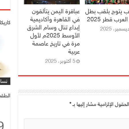
ب يتوج بلقب بطل
عباقرة اليمن يتألقون
عرب قطر 2025
في القاهرة وأكاديمية
كاريكا
إبداع تنال وسام الشرق
الأوسط 2025م لأول
مرة في تاريخ عاصمة
عربية
5 أكتوبر، 2025
شاهد
كاري
مهمة
التي
العم
شاهد
كاري
#كار
يصادف 1 ماي
على 
البر
للنا
معاً
غريف
نساء
/#عب
الطقس
لحقول الإلزامية مشار إليها بـ
*
9