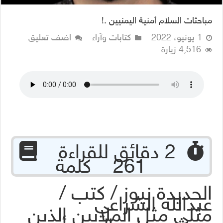
مباحثات السلام أمنية اليمنيين .!
1 يونيو، 2022
كتابات وآراء
اضف تعليق
4,516 زيارة
‏ 2 دقائق للقراءة
261 كلمة
الحديدة نيوز / كتب /
عبدالله الشراعي
مثلي مثل الملايين الذين