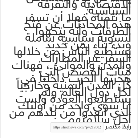
الاقتصادية والتفرقة
السياسية.
ما نتمناه فعلا أن تسفر
هذه المحادثات عن فتح
الطرقات وأنه يتجهوا
لتسوية سياسية شاملة
وبدء بناء يمن جديد
يستطيع الناس من خلالها
السفر عبر المطارات
والمدن والموانئ ، فهناك
مئات القصص التي
هجرتها الحرب داخلياً في
كل المدن اليمنية وخارجياً
لكل دول العالم ولم
يستطيعوا العودة ولست
انا سوى واحد من أولئك
الذي ابعدوا من بلدهم من
أجل سلامتهم
رابط مختصر