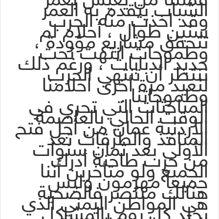
الشباب يتقدم به العمر
وقد اخذت منه الحرب
سنين طوال ، أحلام لم
تتحقق مشاريع مؤودة ،
وطموحات انتهت تحت
حديد الدبابات ، ورغم ذلك
ننتظر أن تنتهي الحرب
لنعيد مرة أخرى احلامنا
وطموحاتنا .
المباحثات التي تجري في
الوقت الحالي بالعاصمة
الأردنية عمان من أجل فتح
المنافذ والطرقات تعد
الأولى بعد ثمان سنوات
من حرب طاحنة أدرك
الجميع ولو متأخرين أننا
جميعاً مهزمون وليس
هنالك منتصر فالضحية
هي المواطن اليمني الذي
يجلد كل يوم بالمشاكل