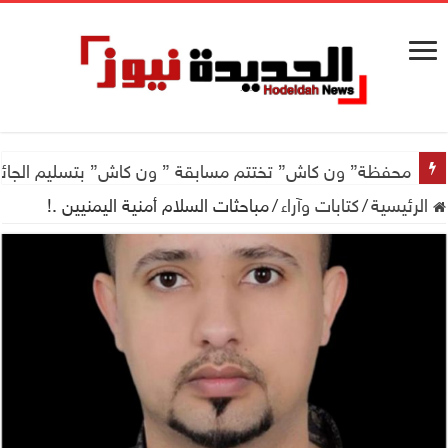
محفظة” ون كاش” تختتم مسابقة ” ون كاش” بتسليم الجائزة الكبرى سيارة جيتور X50 والجو
الرئيسية
/
كتابات وآراء
/
مباحثات السلام أمنية اليمنيين .!