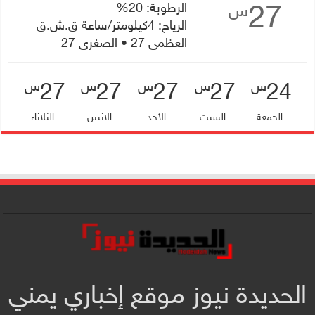
27
الرطوبة: 20%
س
الرياح: 4كيلومتر/ساعة ق.ش.ق‎
العظمى 27 • الصغرى 27
27
27
27
27
24
س
س
س
س
س
الجمعة
السبت
الأحد
الاثنين
الثلاثاء
الحديدة نيوز موقع إخباري يمني