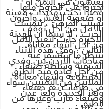
يعيشون في اليمن أو
اجبروا على الخروج منها
قصراً تحت تهديدات معينة
أو صعوبة العيش وآخرون
بسبب المرض ، نتمسك
بالأمل من أجل توقف
الحرب ، لا سيما أن الهدنة
الأخيرة جاءت لتعيد الأمل
من أجل انتهاء معاناة
الناس ، وفي هذه الأثناء
ننتظر ما ستسفر عنه
مباحثات الأردن بين وفدي
الشرعية وسلطة صنعاء
من أجل إعادة فتح الطرق
المقطوعة وانتهاء معاناة
الملايين من اليمنيين سواء
في طرقات تعز صنعاء
وتعز الجديدة وتعز عدن
وصنعاء مأرب وغيرها من
الطرق .
فمثلنا من يعيش بعمر