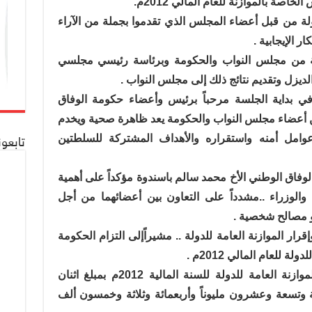
صة بالموازنة للعام المالي 2012م.
ة من قبل أعضاء المجلس الذي تقدموا بجملة من الآراء
ر الإيجابية .
 من مجلس النواب والحكومة وبرئاسة رئيسي مجلسي
لديزل وتقديم نتائج ذلك إلى مجلس النواب .
بداية الجلسة مرحباً برئيس وأعضاء حكومة الوفاق
بين أعضاء مجلس النواب والحكومة يعد ظاهرة صحية ويخدم
عوامل أمنه واستقراره والأهداف المشتركة للسلطتين
تابعو
فاق الوطني الأخ محمد سالم باسندوة مؤكداً على أهمية
الوزراء ..مشدداً على التعاون بين أعضائهما من أجل
و مصالح شخصية .
ر الموازنة العامة للدولة .. مشيراًإلى التزام الحكومة
للعام المالي 2012م .
حيث بلغ تقدير جملة الموارد العامة للموازنة العامة للدولة للسنة المالية 2012م بمبلغ اثنان
ة وتسعة وعشرون مليوناً وأربعمائة وثلاثة وخمسون ألف