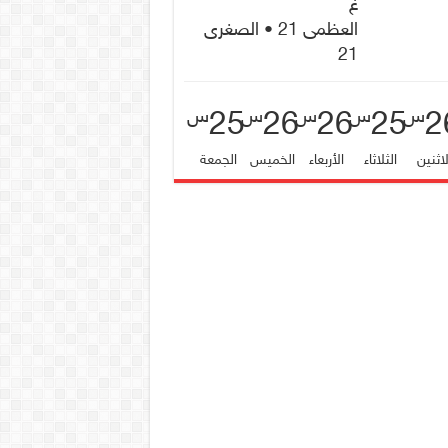
غ
العظمى 21 • الصغرى
21
25
26
26
25
2
س
س
س
س
س
لاثنين
الثلاثاء
الأربعاء
الخميس
الجمعة