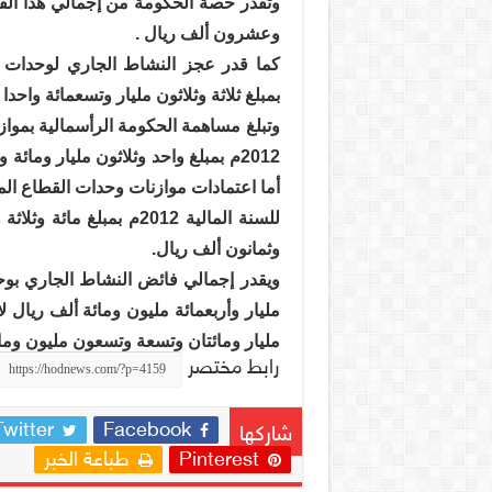
وتقدر حصة الحكومة من إجمالي هذا الفا
وعشرون ألف ريال .
بمبلغ ثلاثة وثلاثون مليار وتسعمائة واحد
وتبلغ مساهمة الحكومة الرأسمالية بمواز
2012م بمبلغ واحد وثلاثون مليار وم
أما اعتمادات موازنات وحدات القطاع الم
للسنة المالية 2012م بمب
وثمانون ألف ريال.
مليار وأربعمائة مليون ومائة ألف ريال 
مليار ومائتان وتسعة وتسعون مليون ومائ
رابط مختصر
Twitter
Facebook
شاركها
Pinterest
طباعة الخبر