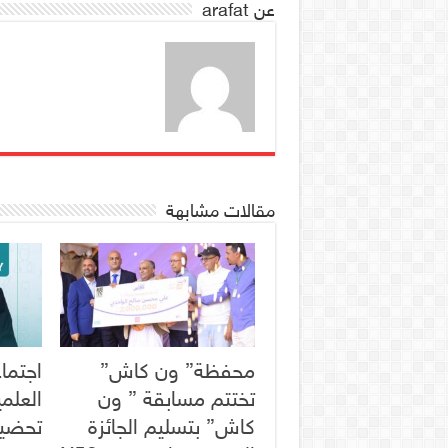
عن arafat
مقالات مشابهة
محفظة” ون كاش”
اجتماع
تختتم مسابقة ” ون
العلم
كاش” بتسليم الجائزة
تحضير