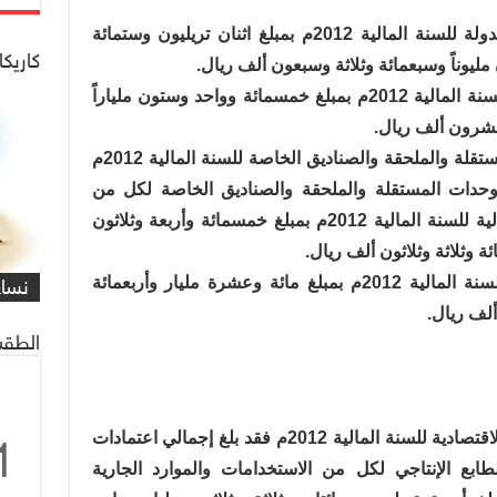
كما بلغت جملة الاستخدامات العامة للدولة للسنة المالية 2012م بمبلغ اثنان تريليون وستمائة
كاريكا
مليوناً وسبعمائة وثلاثة وسبعون ألف ريال.
فيما قدر عجز الموازنة العامة للدولة للسنة المالية 2012م بمبلغ خمسمائة وواحد وستون ملياراً
عشرون ألف ريال.
وفيما يتعلق بربط موازنات الوحدات المستقلة والملحقة والصناديق الخاصة للسنة المالية 2012م
وحدات المستقلة والملحقة والصناديق الخاصة لكل من
الاستخدامات والموارد الجارية والرأسمالية للسنة المالية 2012م بمبلغ خمسمائة وأربعة وثلاثون
شاهد
كاري
وثلاثة وثلاثون ألف ريال.
مهمة
التي
العم
شاهد
كاري
#كار
ويقدر إجمالي فائض النشاط الجاري للسنة المالية 2012م بمبلغ مائة وعشرة مليار وأربعمائة
يصادف 1 ماي
على 
البر
للنا
معاً
غريف
نساء
/#عب
لف ريال.
الطقس
أما فيما يتعلق بربط موازنات الوحدات الاقتصادية للسنة المالية 2012م فقد بلغ إجمالي اعتمادات
1
ابع الإنتاجي لكل من الاستخدامات والموارد الجارية