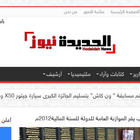
الصفحة الرئيسية
مكتبة الصور
من نحن
رئي
ير
كتابات وآراء
ملتيميديا
أرشيف
 كاش” بتسليم الجائزة الكبرى سيارة جيتور X50 والجوائز المالية لموديل 2026 بصنعاء
ر الموازنة العامة للدولة للسنة المالية2012م
أعلن 