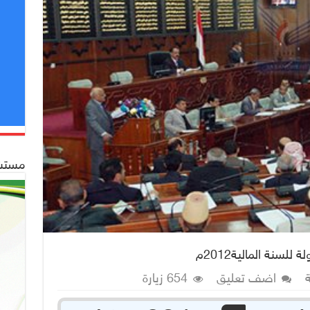
مستشف
لسنة المالية2012م
اضف تعليق
654 زيارة