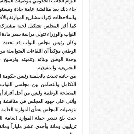
التزام الجانب الحكومي بتوصيات المجلس الخا
جاء ذلك بعد مناقشة عامة جادة ومسئول
والملاحظات لإثراء مشاريع الموازنة بالأفكا
كما أقر المجلس تشكيل لجنة مشتركة
النواب والوزراء تتولى دراسة سعر مادة ا
وكان رئيس مجلس النواب قد تحدث في 
الوطني مؤكداً أن اللقاءات المتواصلة 
وحدة الوطن وبنائه وتنميته وترسيخ 
التشريعية والتنفيذية.
من جانبه تحدث بالجلسة رئيس حكومة الو
التكامل والتضامن بين مجلسي النواب و
المصلحة الوطنية وليس من أجل أفراد أ
وأثنى على جهود المجلس في مناقشة وإقرا
بتوصيات المجلس بشأن الموازنة العامة للدولة 
تريليون ومائة وأحدى عشر ملياراً ومائ