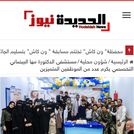
محفظة” ون كاش” تختتم مسابقة ” ون كاش” بتسليم الجائزة الكبرى سيارة جيتور X50 والجو
الرئيسية
/
شؤون محلية
/
مستشفى الدكتورة مها البيضاني
التخصصي يكرم عدد من الموظفين المتميزين