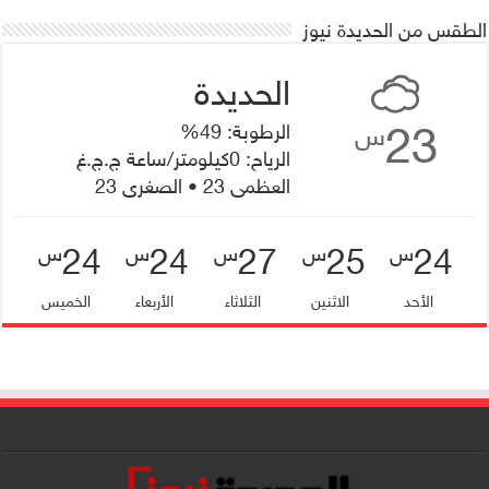
الطقس من الحديدة نيوز
23
الرطوبة: 49%
س
الرياح: 0كيلومتر/ساعة ج.ج.غ
العظمى 23 • الصغرى 23
24
24
27
25
24
س
س
س
س
س
الأحد
الاثنين
الثلاثاء
الأربعاء
الخميس