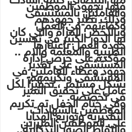
فيها بجهود الموظفين
والعاملين بالمستشفى
وذلك نظير جهودهم
وكفاءتهم في العمل
وبالأخص المرأة والتي كان
لها الدور الكبير في تحسين
جودة العمل بإعتبارها
الطبيبة والمعلمة والام ..
مؤكدة على حرص إدارة
المستشفى على تقدير
جهود وعطاء العاملين في
المستشفى وتكريمهم
بشكل مستمر ، تحفيزاً لكل
عامل على تحقيق التميز
فى تخصصه.
وفي ختام الحفل تم تكريم
الموظفين بالشهادات
التقديرية وتوزيع الهدايا
على الموظفين المبرزين
والتقاط الصور التذكارية..