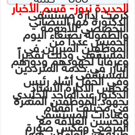
الحديدة نيوز- قسم الأخبار
كرمت إدارة مستشفى
الدكتورة مها البيضاني
التخصصي للأمومة
والطفولة بصنعاء اليوم
الخميس عدداً من
الموظفين المبرزين في
المستشفى وذلك تقديراً
وعرفاناً لجهودهم ودورهم
البارز في خدمة المترددين
للمستشفى ..
وفي الحفل أشاد رئيس
مجلس الادارة الأستاذ
الدكتور عبدالماجد الخليدي
بجهود الموظفين المثمرة
في مختلف اقسام
وعيادات المستشفى
وتحسين العلاقة مع
المرضى وعكس صورة
طيبة عن العاملين فيها ..