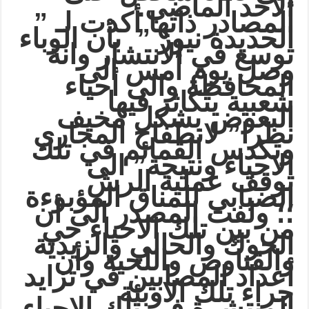
الأحد الماضي.
المصادر ذاتها أكدت لـ ”
الحديدة نيوز ”
بأن الوباء
توسع في الانتشار وانة
وصل يوم أمس الى
المحافظة والى أحياء
شعبية يتكاثر فيها
البعوض بشكل مخيف
نظرا” لانطفاح المجاري
وتكدس القمائم في تلك
الاحياء ونتيجة” الى
توقف عملية الرش
الضبابي للمناق المؤبوءة
؛؛ ولفت المصدر الى أن
من بين تلك الاحياء حي
الحوك والحالي والزيدية
والقناوص واللحية وأن
أعداد المصابين في تزايد
جراء تلك الاوبئة
المنتشرة في تلك الاحياء