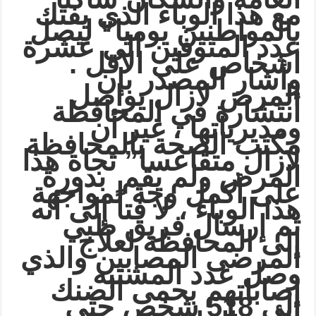
مع هذا الوباء الذي يفتك
بالمواطنين يوميا” ليصل
عدد المتوفين الى عشرة
اشخاص على الاقل .
وأشار المصدر بإن
المرض لازال يواصل
أنتشارة في المحافظة
ومديرياتها ، غير أن
مكتب الصحة بالمحافظة
لازال متقاعسا” تجاة هذا
المرض ولم يقم بدورة
على أكمل وجة لمواجهة
هذا الوباء ، لا فتاً إلى أنه
تم إرسال فريق طبي
إلى المحافظة لعلاج
المرضى المصابين
والذي
وصل عدد المشتبه
إصاباتهم بحمى الضنك
إلى 518 شخص حتى