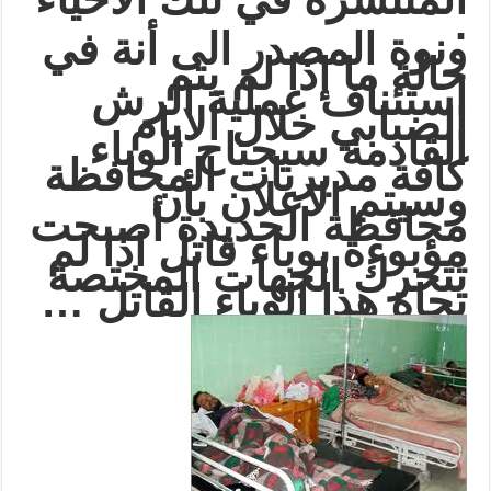
.
ونوة المصدر الى أنة في
حالة ما إذا لم يتم
استئناف عملية الرش
الضبابي خلال الايام
القادمة سيجتاح الوباء
كافة مديريات المحافظة
وسيتم الاعلان بأن
محافظة الحديدة أصبحت
مؤبوءة بوباء قاتل اذا لم
تتحرك الجهات المختصة
تجاة هذا الوباء القاتل …