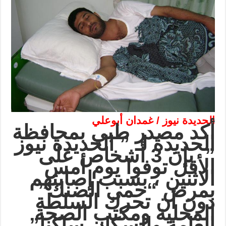
الحديدة نيوز / غمدان أبوعلي
أكد مصدر طبي بمحافظة
الحديدة لـ ” الحديدة نيوز
”
بإن 3 أشخاص على
الأقل توفوا يوم أمس
الاثنين ، بسبب إصابتهم
بمرض “حمى الضنك”
دون أن تحرك السلطة
المحلية ومكتب الصحة
العامة والسكان ساكنا”