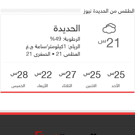
الطقس من الحديدة نيوز
21
الرطوبة: 49%
س
الرياح: 1كيلومتر/ساعة ج.غ
العظمى 21 • الصغرى 21
28
22
27
25
25
س
س
س
س
س
الأحد
الاثنين
الثلاثاء
الأربعاء
الخميس