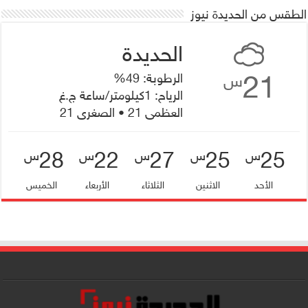
الطقس من الحديدة نيوز
21
الرطوبة: 49%
س
الرياح: 1كيلومتر/ساعة ج.غ
العظمى 21 • الصغرى 21
28
22
27
25
25
س
س
س
س
س
الأحد
الاثنين
الثلاثاء
الأربعاء
الخميس