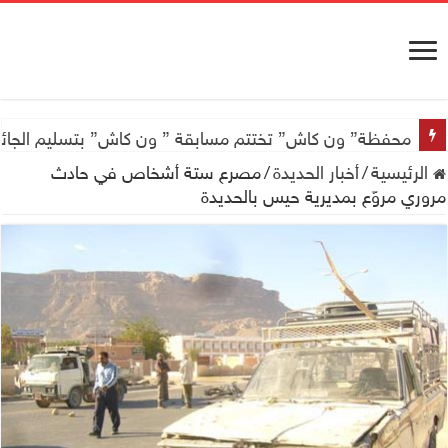
محفظة” ون كاش” تختتم مسابقة ” ون كاش” بتسليم الجائزة الكبرى سيارة جيتور X50 والجو
الرئيسية
/
أخبار الحديدة
/
مصرع ستة أشخاص في حادث
مروري مروّع بمديرية حيس بالحديدة