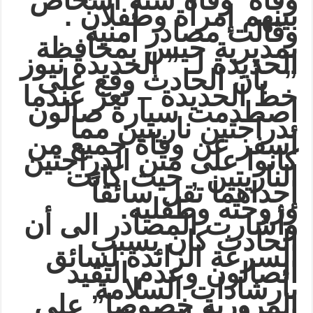
وفاة وفاة ستة أشخاص
بينهم إمرأة وطفلان .
وقالت مصادر أمنية
بمديرية حيس بمحافظة
الحديدة لـ ” الحديدة نيوز
” بأن الحادث وقع على
خط الحديدة – تعز عندما
اصطدمت سيارة صالون
بدراجتين ناريتين مما
أسفر عن وفاة جميع من
كانوا على متن الدراجتين
الناريتين , حيث كانت
إحداهما تقل سائقاً
وزوجته وطفليه.
وأشارت المصادر الى أن
الحادث كان بسبب
السرعة الزائدة لسائق
الصالون وعدم التقيد
بأرشادات السلامة
المرورية خصوصا” على