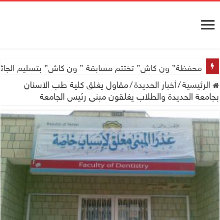
محفظة” ون كاش” تختتم مسابقة ” ون كاش” بتسليم الجائزة الكبرى سيارة جيتور X50 والجو
الرئيسية
/
أخبار الحديدة
/
مقاول يغلق كلية طب الاسنان
بجامعة الحديدة والطلاب يغلقون مبنى رئيس الجامعة