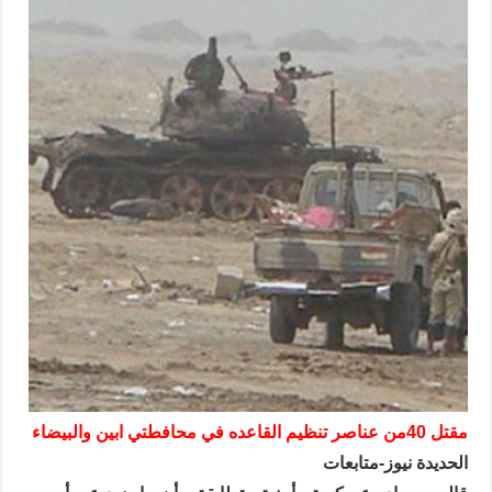
مقتل 40من عناصر تنظيم القاعده في محافطتي ابين والبيضاء
الحديدة نيوز-متابعات