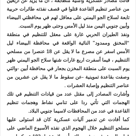
قالت مصادر عسكرية وأمنية متطابقة ، أن ما يزيد عن أربعين
من عناصر تنظيم القاعدة قتلوا في قصف نفذته طائرات حربية
تابعة لسلاح الجو اليمني على معاقل لهم في محافظتي البيضاء
وأبين جنوبي اليمن منذ ليل الأمس وحتى ظهر يوم السبت.
ونفذ الطيران الحربي غارة على معقل للتنظيم في منطقة
“المخنق وممدود” النائية الواقعة في محافظة البيضاء ليل
الأمس اسفر عن مصرع ما لا يقل عن 18 عنصرا من مسلحي
التنظيم ، فيما أسفرت اربع غارات شنها سلاح الجو اليمني ظهر
يوم السبت على منطقة المخزن بجعار في محافظة أبين -والتي
وصفت بقاعدة تموينية -عن سقوط ما لا يقل عن عشرين من
عناصر التنظيم وإصابة العشرات .
وأشارت المصادر إلى مقتل عدد من قيادات التنظيم في تلك
الهجمات التي تأتي ردا على تنامي نشاط وهجمات تنظيم
القاعدة في عدد من المحافظات لاسيما جنوبي البلاد.
كما أفادت عن تدمير آليات عسكرية كان قد استولى عليها
مسلحو التنظيم خلال الهجوم الذي نفذه الأسبوع الماضي على