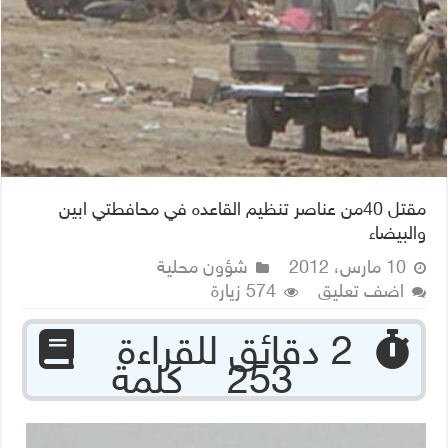
مقتل 40من عناصر تنظيم القاعده في محافطتي ابين
والبيضاء
10 مارس، 2012
شؤون محلية
اضف تعليق
574 زيارة
‏ 2 دقائق للقراءة
253 كلمة