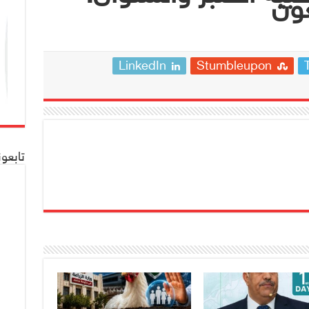
عون
LinkedIn
Stumbleupon
تابعو