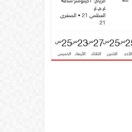
الرياح: 1كيلومتر/ساعة
غ.ج.غ
العظمى 21 • الصغرى
21
25
23
27
25
2
س
س
س
س
س
لأحد
الاثنين
الثلاثاء
الأربعاء
الخميس