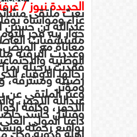
الحديدة نيوز / غرفة 
بعث ملتقى مشائخ 
عزاء ومواساة بوف
عبدالله بن حسين ال
جوار ربه فجر اليوم
مستشفيات العاصمة
معاناة مع المرض.
وعددت البرقية منا
الوطنية والاجتماعي
فقدت برحيله رمزا م
رجالها الاوفياء ا
رصينة ومشرفة، وح
ومؤثر.
وعبر الملتقى عن با
عبدالله الاحمر، وا
الاحمر، وكافة اخوا
وقبائل حاشد خاصة 
داعيا المولى العلي 
بواسع رحمته ويسك
اهله وذويه وكل مح