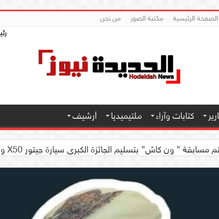
الصفحة الرئيسية
مكتبة الصور
من نحن
رئي
ير
كتابات وآراء
ملتيميديا
أرشيف
 كاش” بتسليم الجائزة الكبرى سيارة جيتور X50 والجوائز المالية لموديل 2026 بصنعاء