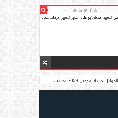
س التحرير: غمدان أبو علي - مدير التحرير: عرفات مكي