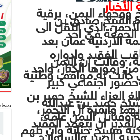
الأخبار
ووجهاء اليمن، برقية
اة الشيخ صادق بن
أحمر، الذي انتقل الى
 الجمعة في احد
 الأردنية عمان بعد
قب الفقيد وادواره
ة، وقالت ان اليمن
ن رموزها الكبار، واحد
لذي كانت له مواقف وطنية
ضور اجتماعي كبير
لغ العزاء للشيخ حمير بن
لشيخ حميد بن عبدالله
نهما واسرة ال الاحمر،
صحافة 24
وقبائل اليمن عامة،
القدير ان يتغمد الفقيد
نه فسيح جناته وان يلهم
بيه الصبر والسلوان.