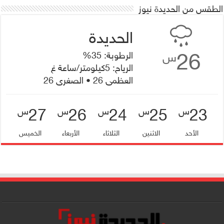
الطقس من الحديدة نيوز
26
الرطوبة: 35%
س
الرياح: 5كيلومتر/ساعة غ
العظمى 26 • الصغرى 26
27
26
24
25
23
س
س
س
س
س
الأحد
الاثنين
الثلاثاء
الأربعاء
الخميس