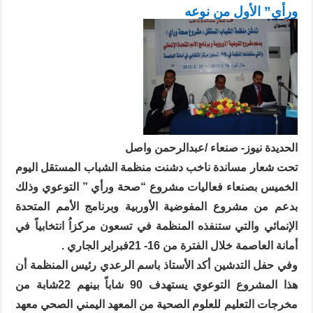
ورأي” الأول من نوعه
الحديدة نيوز- صنعاء /عبدالرحمن واصل
تحت شعار مساندة ناخب دشنت منظمة الشباب المستقل اليوم
الخميس بصنعاء فعاليات مشروع “صحة ورأي ” التوعوي وذلك
بدعم من مشروع المفوضية الأوربية وبرنامج الأمم المتحدة
الإنمائي والتي ستنفذه المنظمة في تسعون مركزاُ انتخابياً في
أمانة العاصمة خلال الفترة من 16- 21فبراير الجاري .
وفي حفل التدشين أكد الأستاذ باسم الرعدي رئيس المنظمة أن
هذا المشروع التوعوي يستهدف 90 شاباً بينهم 22شابة من
مخرجات التعليم للعلوم الصحية من المعهد اليمني الصحي معهد