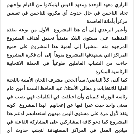
الرازي معهد الوحدة ومعهد القبس ليتمكنوا من القيام بواجبهم
تجاه الناخبين في حال حدوث أي مكروه للناخبين في تسعين
مركزاُ بأمانة العاصمة
وأعتبر الرعدي إلى أن هذا المشروع
الأول من نوعه تنفذه
المنظمة على مستوى البلاد متمنياً تحقيق أهداف المشروع
المرجوه منه ..مشيراً إلى أهمية هذا المشروع على جميع
المراكز التي يستهدفها المشروع منوهاً
إلى
أن فكرة المشروع
جاءت من الشباب العاملين طوعياً في الحملة الانتخابية
الرئاسية المبكرة
كما ألقى كلاً القاضي/ سبأ الحجي مشرف اللجان الأمنية باللجنة
العليا للانتخابات و معالي الأستاذ/ عبد الحافظ السمة أمين عام
رئاسة الوزراء كلمتان وأن اختلفت في الكلمات فهي تصب في
معنى واحد حيث عبرا فيها عن إعجابهم
لهذا المشروع
كونه
ينفذ لأول مرة على مستوى اليمن مبديين استعدادهم لدعم هذا
المشروع كما دعو كافة المشاركين على المشاركة الفاعلة في
ميادين العمل في المراكز المستهدفة لتجنب حدوث أي