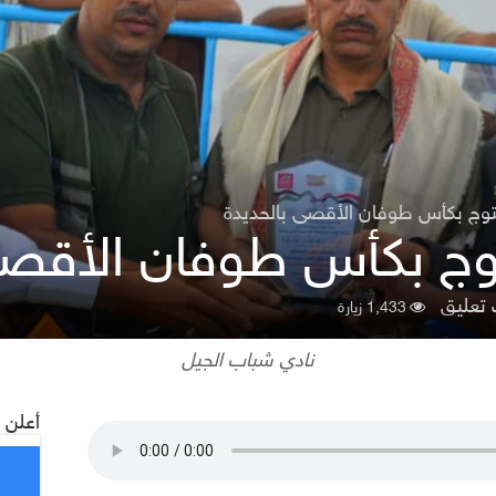
توج بكأس طوفان الأقصى بالحديدة
وج بكأس طوفان الأقصى
تعليق
1,433 زيارة
نادي شباب الجيل
أعلن 