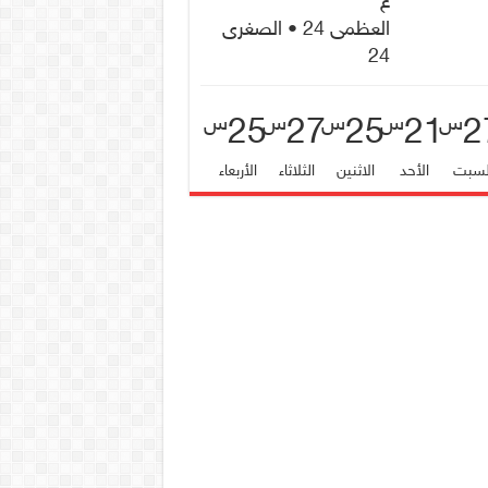
غ
العظمى 24 • الصغرى
24
25
27
25
21
2
س
س
س
س
س
لسبت
الأحد
الاثنين
الثلاثاء
الأربعاء