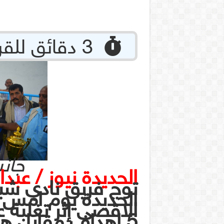
‏ 3 دقائق للقراءة
جان
الحديدة نيوز / عب
توج فريق نادي شب
الحديدة يوم امس
الاقصى إثر تغلبة 
5 اهداف مقابل هد