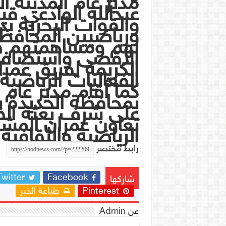
مدير عام المدينة ا
عبدالله الوادعي ق
والقوات البحرية ب
ورياضيين المحافظة 
لهم ومساهمتهم ف
الأقصى واستضاف
الكريمة لفريق عمر
الفعاليات الرياضية 
كما أقام مدير عام 
بمحافظة الحديدة ي
على شرف بعثة الف
تعاون عمران المشا
الرياضية والثقافية
رابط مختصر
Twitter
Facebook
شاركها
Pinterest
طباعة الخبر
عن Admin