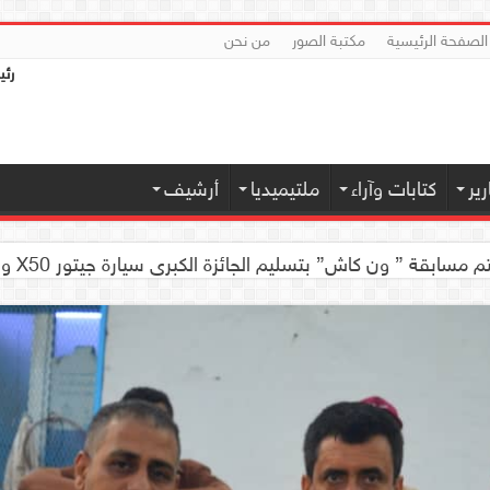
الصفحة الرئيسية
مكتبة الصور
من نحن
رئي
ير
كتابات وآراء
ملتيميديا
أرشيف
 كاش” بتسليم الجائزة الكبرى سيارة جيتور X50 والجوائز المالية لموديل 2026 بصنعاء