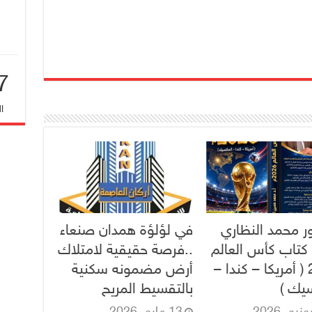
7
ا
ور محمد النظاري
في لؤلؤة همدان صنعاء
كتاب كأس العالم
..فرصة حقيقية لامتلاك
2026 ( أمريكا – كندا –
أرض مضمونه سكنية
يك )
بالتقسيط المريح
13 مايو، 2026