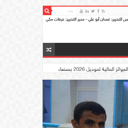
س التحرير: غمدان أبو علي - مدير التحرير: عرفات مكي