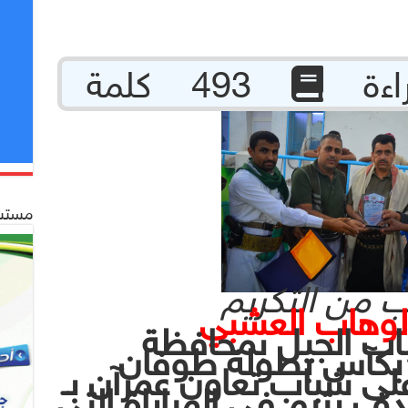
493 كلمة
مستشف
ب من التكريم
دالوهاب العشبي
اب الجيل بمحافظة
 بكآس بطولة طوفان
على شباب تعاون عمرآن بـ
ف يتيم في المباراة التي