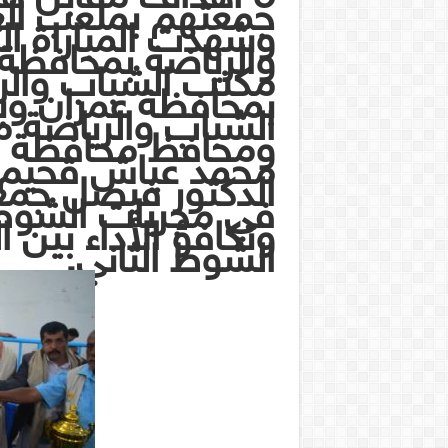
جمعتهم بملعب الع
وشهدت المباراة ا
والرياضة بمحافظة 
مكتب الشباب والر
بمحافظة عمران وبر
الشباب والرياضة 
ومحافظ محافظة الح
محمد عياش قحيم 
الدكتور فيصل جمع
في مجريات الشوط 
وتكافؤ الأداء بين 
الشوط الثاني.