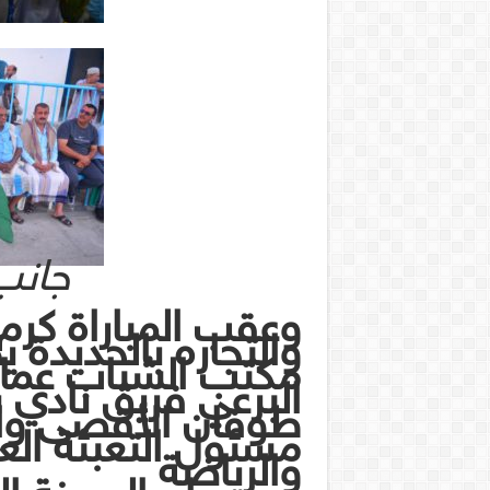
جانب
وعقب المباراة كرم
والتجاره بالحديدة 
مكتب الشباب عما
البرعي فريق نادي
طوفان الأقصى وال
مسئول التعبئة العا
والرياضة