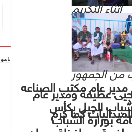
أثناء التكريم
تابعو
 من الجمهور
 مدير عام مكتب الصناعه
يحيى عطيفة ومدير عام
د
 شباب الجيل بكأس
ميداليات كما كرم
مة بوزارة الشباب