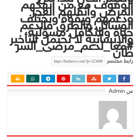
الوقوف مع من أنهكهم
المرض وأثقلهم العجز
ودعمهم وبقوة وبختلف
الوسائل والطرق فالدعم
حياة والتكافل مسؤلية
والإنسانية لا تحتمل التأخير
#معا_لدعم_مرضى_السر
طان
رابط مختصر
عن Admin