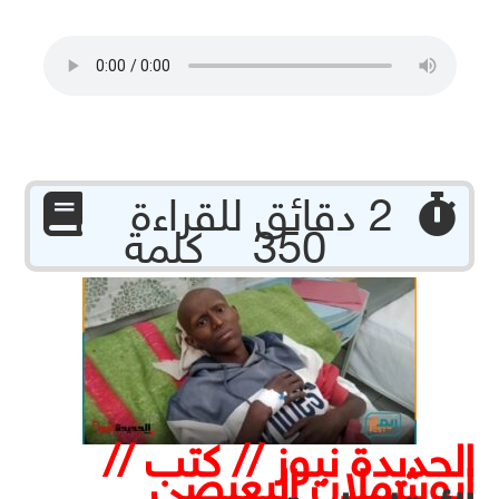
‏ 2 دقائق للقراءة
350 كلمة
الحديدة نيوز // كتب //
ابوشملان البعيصي