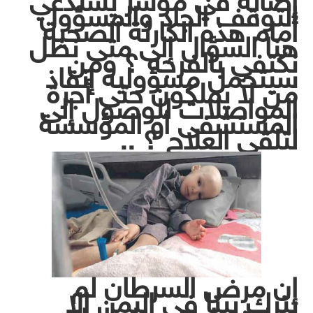
إصابة في مؤشر يستدعي
التوقف الجاد والمسؤول
أمام هذه الكارثة الصحية
هنا السؤال إلى متى نظل
نكتفي بالفرجه ؟ ومن
سيتحمل مسؤولية إنقاذ
من لا يملكون حتى أجرة
المواصلات للوصول إلى
المستشفى أو المؤسسة
لتلقي العلاج ؟ ..
إن مرض السرطان لم
يترك بيتا في اليمن إلا