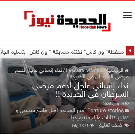
محفظة” ون كاش” تختتم مسابقة ” ون كاش” بتسليم الجائزة الكبرى سيارة جيتور X50 والجو
الرئيسية
/
Feature stories
/
نداء إنساني عاجل لدعم
مرضى السرطان في الحديدة !!
نداء إنساني عاجل لدعم مرضى
السرطان في الحديدة !!
14 يناير، 2026
Feature stories
أخبار الحديدة
اخبار هامة
قصص و
,
,
,
تقارير
كتابات وآراء
ملتيميديا
,
,
اضف تعليق
1,071 زيارة