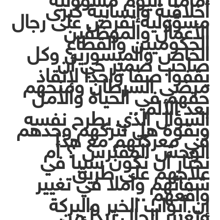
أمامنا اليوم مسؤولية
أخلاقية وإنسانية كبرى
مسؤولية تفرض على رجال
الأعمال والموظفين
الحكوميين والقطاع
الخاص والميسورين وكل
صاحب ضمير حي أن
يقفوا صفا واحدا لإنقاذ
مرضى السرطان ومنحهم
حقهم في الحياة والأمل
بعد الألم ..
السؤال الذي يطرح نفسه
وبقوة هل نتركهم وحدهم
في معركتهم مع هذا
الوحش المفترس ؟ أم
نختار أن نكون سببا في
علاجهم على طريق
شفائهم وأملا في تغيير
واقعهم ..
إن أبواب الخير والبركة
وتغيير الحال تبدأ من