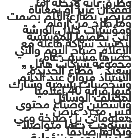
وطرق بابه ودخله إما
بفقدان عزيز أو بمعاناة
مريض يصارع الألم بصمت
وما طرح من أرقام
ومؤشرات خلال الورشة
التي نظمتها المؤسسة
لتجسيد شراكة فاعلة مع
الإعلام صباح اليوم والتي
حضرها مشرف عام
مجموعة شركات هائل
سعيد ” قطاع الحديدة ”
الأستاذ مروان عبد الدائم
وشخصيات رسمية وشارك
فيها قرابة 40 إعلاميا
لمختلف الوسائل
وناشطين وصناع محتوى
ليس مجرد عرض
معلوماتي بل صرخة وعي
تستوجب دعما متواصلا
وتكاتفًا صادقًا ..