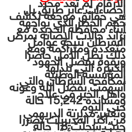
الأرقام لم تعد مجرد
إحصاءات عابر طريق بل
هي حقائق موجعة تكشف
حجم الخطر الذي يواجهه
أبناء محافظة الحديدة مع
تزايد حالات الإصابة بمرض
السرطان نتيجة عوامل
متعددة ومتراكمة ومع
ذلك يظل الأمل حاضرا
وبقوة بفضل الجهود
الكبيرة التي تبذلها
المؤسسة الوطنية
لمكافحة السرطان والتي
أسهمت بفضل الله وعونه
واهل الخير في علاج
ومساندة 15,242 حالة
حتى اليوم ..
وتعتبر مديرية الدريهمي
من أكثر المديريات تضررا
حيث سجلت 18 حالة