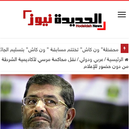
اجتماع للجمعية اليمنية العلمية للجهاز الهضمي تحضيراً لأول
محفظة” ون كاش” تختتم مسابقة ” ون كاش” بتسليم الجائزة الكبرى سيارة جيتور X50 والجو
الرئيسية
/
عربي ودولي
/
نقل محاكمة مرسي لأكاديمية الشرطة
من دون حضور للإعلام