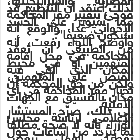
المصرية واستراتيجيتها،
لذلك أعتقد أن التنظيم قد
فوجئ بتغيير مقر المحاكمة
مما سيؤثر على الحشد
الإخواني غدا، وأتوقع أنه
سيكون ضعيفا”.
وأوضح اللواء رفعت، أنه
من الطبيعي أن تعقد
المحاكمة في محل إقامة
المتهمين أو في محيط
المكان الذي ألقي فيه
القبض على المتهمين،
ولكن من حق المحكمة أن
تختار مقر المحاكمة في أي
مكان بالتنسيق مع الجهات
الأمنية.
إلى ذلك، صرّح المستشار
الإعلامي لرئاسة مجلس
الوزراء بأنه لا صحة مطلقاً
لما يتردد من إشاعات حول
تعطيل العمل ببعض