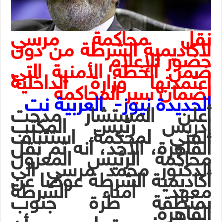
نقل محاكمة مرسي
لأكاديمية الشرطة من دون
حضور للإعلام
ضمن الخطة الأمنية التي
اعتمدتها وزارة الداخلية
لضمان سير المحاكمة
الحديدة نيوز- العربية نت
أعلن المستشار مدحت
إدريس رئيس المكتب
الفني لمحكمة استئناف
القاهرة، الأحد، أنه تم نقل
محاكمة الرئيس المعزول
الدكتور محمد مرسي الى
أكاديمية الشرطة عوضا عن
معهد أمناء الشرطة
بمنطقة طرة جنوب
القاهرة.