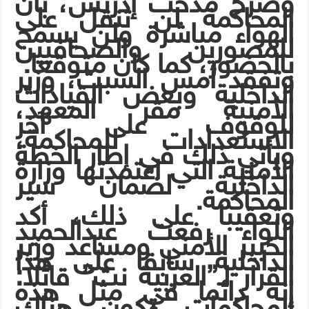
وصرح مدحت إدريس، بأن
المحاكمة لن تنقل على
الهواء مباشرة ولن يسمح
للمصورين والصحافيين
بالحضور، كما كان متوقعا.
وتفقد أمس السبت، وزير
الداخلية وبعض القيادات
الأمنية مقر المعهد،
للوقوف على آخر
الاستعدادات للمحاكمة،
ويأتي ذلك في إطار الخطة
الأمنية التي اعتمدتها وزارة
الداخلية لضمان سير
المحاكمة.
وتعقيبا على ذلك، أكد
اللواء رفعت عبدالحميد
الخبير الأمني ومساعد وزير
الداخلية سابقا على هذا
القرار لـ”العربية نت” قائلا:
إنه دائما في مثل هذه
المحاكمات تكون هناك