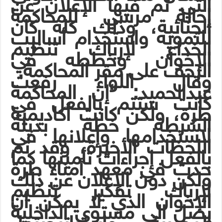
التي تم فيها الإعلان عن
إحالة مرسي للمحاكمة
الجنائية، وذلك كله كان
للتمويه واستخدام أساليب
الخداع لإرباك تنظيم
الإخوان وخططه في
الزحف على مقر المحاكمة.
وقال اللواء رفعت
عبدالحميد: “إن المحاكمة
كانت ستتم بالفعل في
طرة، ولكن كانت أكاديمية
الشرطة خطة بديلة
لاستخدامها وإعلانها في
اللحظات الأخيرة، وقد تم
بالفعل إجراءات تأمينها كما
حدث في معهد أمناء طرة
ولكن دون الإعلان عن ذلك
لإرباك تفكير تنظيم
الإخوان الذي لا يمكن أن
يصل الى مستوى الداخلية