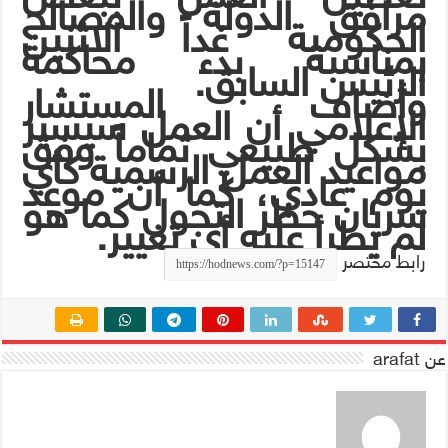
مرافق الدولة والمصالح
الحكومية غداً الاثنين
بمناسبة بدء محاكمة
الرئيس السابق.
وأضاف المستشار
الإعلامي أن العمل سيسير
بشكل طبيعي تماماً وفق
مواعيد العمل الرسمية كأي
يوم عادي، كما أن موعد
سريان حظر التجول كما هو
لم يطرأ عليه أي تغيير.
رابط مختصر
عن arafat