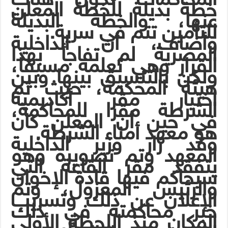
خطة بديلة للخطة المعلن
عنها، والخطة البديلة
للتأمين تتم في سرية.
وأضاف، أن الداخلية
المصرية لم تفاجأ بهذا
القرار وهي تعلمه مسبقا،
ولكن بالتنسيق بينها وبين
هيئة المحكمة، حيث تم
اختيار مقر أكاديمية
الشرطة مقرا للمحاكمة،
في حين أن المعلن كان
هو معهد أمناء الشرطة.
وقد زار وزير الداخلية
المعهد وتم تصويره وهو
يتفقد مقر القاعة التي
سيحاكم فيها قادة الإخوان
والرئيس المعزول، وتم
الإعلان عن ذلك وتسريب
خبر محاكمته في ذلك
المكان منذ اللحظة الأولى