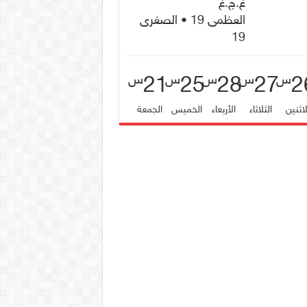
غ.ج.غ
العظمى 19 • الصغرى
19
21
25
28
27
2
س
س
س
س
س
لاثنين
الثلاثاء
الأربعاء
الخميس
الجمعة