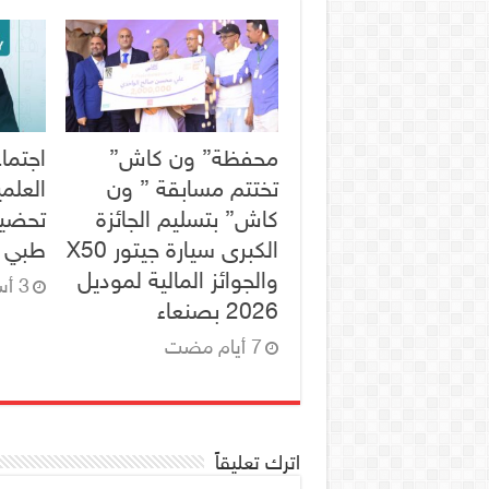
محفظة” ون كاش”
اجتماع
تختتم مسابقة ” ون
العلم
كاش” بتسليم الجائزة
تحضير
الكبرى سيارة جيتور X50
طبي ل
والجوائز المالية لموديل
2026 بصنعاء
اترك تعليقاً