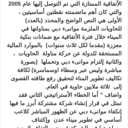
الأتفاقية الممتازة التي تم التوصل إليها عام 2005
والتي كان أهم ماتضمنته نقطتين أساسيتين ،
الأولى هي النص الواضح والمحدد (بالعدد)
للحاويات الملزمة موانىء دبي بمناولتها في
الميناء خلال فترة الأتفاقية مع ضمانات بنكية
معززة (مقدما لكل ثلاث سنوات) بالموارد المالية
المستحقة للدولة عن حركة مناولة الحاويات ،
والثانية إلتزام موانىء دبي وتحملها (بصورة
مباشرة وليس عبر وسطاء اوسماسرة) لكافة
تكاليف تطوير المناء لتحقيق رفع طاقته القصوى
إلى ثلاثة ملايين حاوية في العام.
واضاف ” أما الخطاء الأستراتيجي الثاني فقد
تمثل في قرار إنشاء شركة مشتركة أبرز ما فيها
إنكفاء موانىء دبي عن الظهور المباشر كلاعب
أساسي في تطوير ميناء عدن وإكتناف