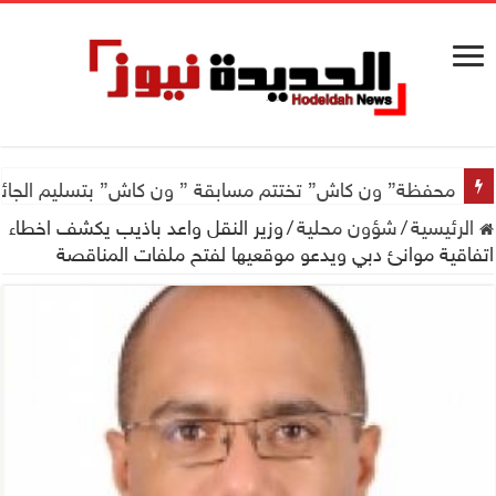
محفظة” ون كاش” تختتم مسابقة ” ون كاش” بتسليم الجائزة الكبرى سيارة جيتور X50 والجو
الرئيسية
/
شؤون محلية
/
وزير النقل واعد باذيب يكشف اخطاء
اتفاقية موانئ دبي ويدعو موقعيها لفتح ملفات المناقصة