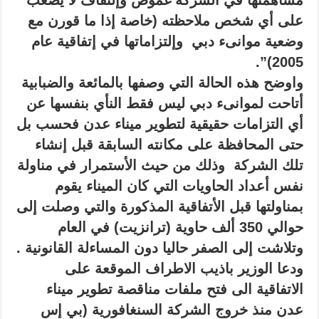
مساهمتها في الشركة غموض وإلتفاف لا يصعب
على أي شخص ملاحظته (خاصة إذا ما قورن مع
وضعية موانىء دبي وإلتزاماتها في إتفاقية عام
2005)”.
واوضح هذه الحالة التي وصفها بالمائعة والضبابية
أتاحت لموانىء دبي ليس فقط النأي بنفسها عن
أي التزامات حقيقية لتطوير ميناء عدن فحسب بل
حتى المحافظة على مكانته السابقة قبل إنشاء
تلك الشركة وذلك من حيث الأستمرار في مناولة
نفس أعداد الحاويات التي كان الميناء يقوم
بمناولتها قبل الأتفاقية المذكورة والتي وصلت إلى
حوالي 350 ألف حاوية (ترانزيت) في العام
وتلاشت إلى الصفر حاليا دون المساءلة القانونية .
ودعا الوزير باذيب الاطراف الموقعة على
الاتفاقية الى فتح ملفات مناقصة تطوير ميناء
عدن منذ خروج الشركة السنغافورية (بي إس