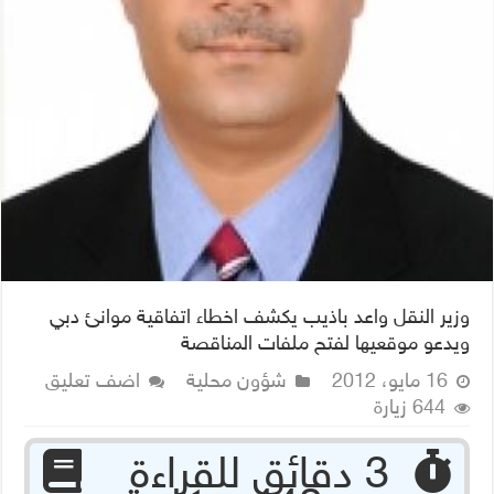
وزير النقل واعد باذيب يكشف اخطاء اتفاقية موانئ دبي
ويدعو موقعيها لفتح ملفات المناقصة
16 مايو، 2012
شؤون محلية
اضف تعليق
644 زيارة
‏ 3 دقائق للقراءة