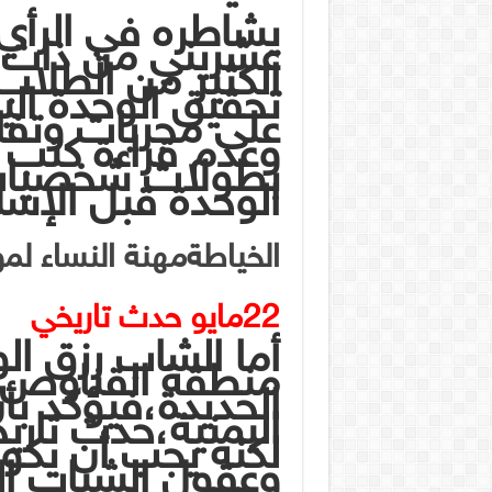
يشاطره في الرأ
عشريني من ذات 
الكثير من الطلا
تحقيق الوحدة الي
على مجريات وتفا
وعدم قراءة كتب ا
بطولات شخصيات
الوحدة قبل الإسل
الخياطةمهنة النساء لمو
22مايو حدث تاريخي
أما الشاب رزق ال
منطقة القناوص 
الحديدة،فيؤكد بأ
اليمنية،حدث تاري
لكنه يجب أن يكو
وعقول الشباب الي