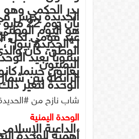
بدر الحكمي وهو 
الحديدة يدرس في 
بأن يوم 22 مايو
هو اليوم الوطني 
عيد قومي لكل الي
لـ”الحديدة نيوز”،
الوطن، كان والد
سنوياً بعيد الوحد
اليمنيون
يعانون حينما كان
الرابطة بين شمال
الوحدة لتغير ذلك
شاب نازح من
#الحديدة
الوحدة اليمنية
الداعية الإسلامي
أهمية الوحدة الي