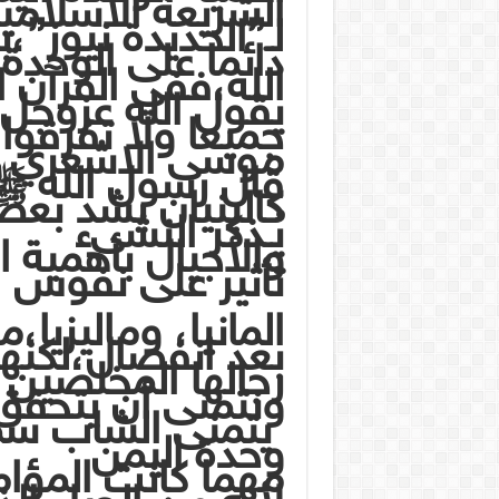
الشريعة الاسلامي
لـ”الحديدة نيوز”،
دائما على الوحدة
الله،ففي القرآن ا
يقول الله عزوجل”
جميعا ولا تفرقو
موسى الاشعري ق
قال رسول الله ﷺ
كالبنيان يشد بعض
يُـذكر النشىء
والأجيال بأهمية ا
تأثير على نفوس 
المانيا، وماليزيا
بعد انفصال،لكن
رجالها المخلصين
ونتمنى أن يتحقق
يتمنى الشاب سم
وحدة اليمن
مهما كانت المؤا