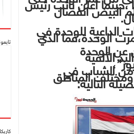
حرب صيف 1994،حينما أعلن نائب رئيس
لم البيض انفصال
ل.
ات الداعية للوحدة في
رت الوحدة،فما الذي
تابعو
 عن الوحدة
يد الألفية
يوز”،
 من الشباب في
ومختلف المناطق
يلة التالية:
كاريكا