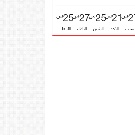
25
27
25
21
2
س
س
س
س
س
لسبت
الأحد
الاثنين
الثلاثاء
الأربعاء