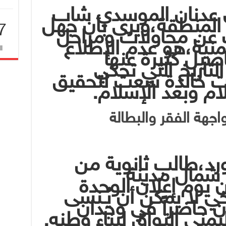
ي عدنان الموسدي شاب
المنطقة،ويرى بأن جهل
7
ب عن محاولات ومراحل
منية،هو عدم الإطلاع
ا
صيل كثيرة عنها
لتاريخ التي تحكي
 خالدة سعت لتحقيق
ام وبعد الإسلام.
اجهة الفقر والبطالة
ورد،طالب ثانوية من
شمال مدينة
ن يوم إعلان الوحدة
خي لا يمكن أن يُـنسى
ن حاضراً في وجدان
مني التواق لبناء وطنه.