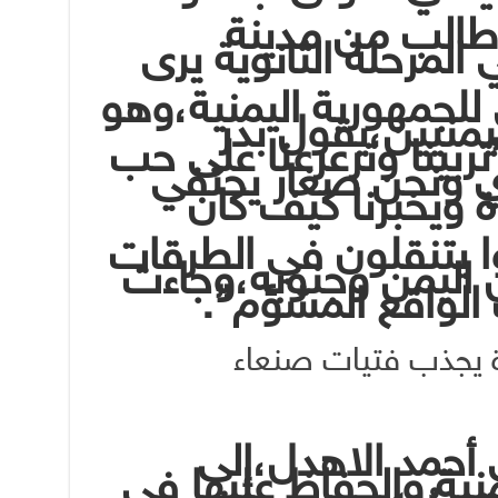
طالب من مدينة
المرحلة الثانوية يرى
للجمهورية اليمنية،وهو
منيين،يقول بدر
”تربينا وترعرعنا على حب
ي ونحن صغار يحتفي
ة ويخبرنا كيف كان
وا يتنقلون في الطرقات
 اليمن وجنوبه،وجاءت
 الواقع المشؤم”.
يجذب فتيات صنعاء
 أحمد الاهدل،إلى
منية والحفاظ عليها في