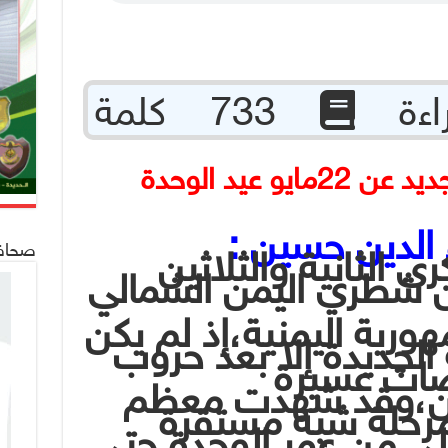
733 كلمة
ما الذي يعرفه الجيل الجديد عن 22مايو عيد الوحدة
 الدين حسين :
صحافة 24
رى الثانية والثلاثين
ين شطري اليمن الشمالي
رية اليمنية،إذ لم يكن
 الجديدة إلا بعد حروب
ات عسيرة
ين،وقد شهدت معظم
 مرحلة شبه مستقرة
ولى من عمر الوحدة حتى