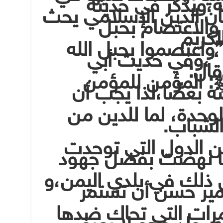
ة،ويُذكر في حديثه
بأن الدين الإسلامي يحث
 والاعتصام بحبل
لكريم
واعتصموا بحبل الله
ا “،وفي حديث أبي
ال:
: المؤمن للمؤمن
ه بعضًا،لذا يجب أن
لوحدة، لما للدين من
الشباب.
،من الدول التي توحدت
ها نهضت بفضل جهود
 ذلك في بلدي اليمن،و
ير حسن أن تستمر
مرات التي تحاك ضدها