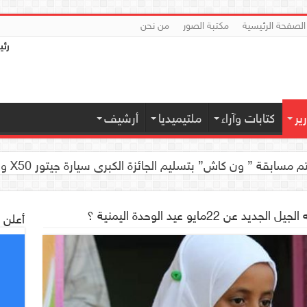
الصفحة الرئيسية
مكتبة الصور
من نحن
رئي
ير
كتابات وآراء
ملتيميديا
أرشيف
 كاش” بتسليم الجائزة الكبرى سيارة جيتور X50 والجوائز المالية لموديل 2026 بصنعاء
يد عن 22مايو عيد الوحدة اليمنية ؟
أعلن 