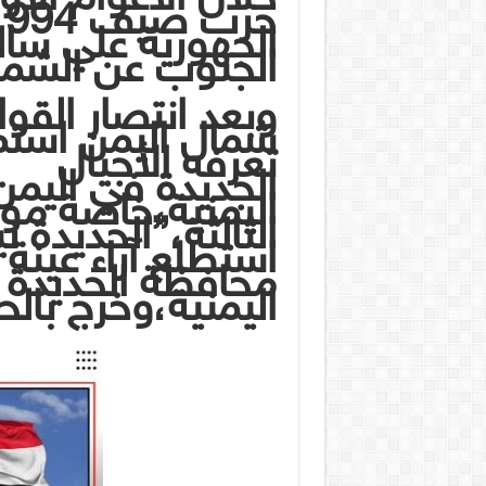
الجهورية علي سا
الجنوب عن الشما
وبعد انتصار القو
شمال اليمن استم
تعرفه الأجيال
الجديدة في اليمن
اليمنية،خاصة موال
الثالثة،”الحديدة ن
استطلع آراء عينة
محافظة الحديدة 
اليمنية،وخرج بالحص