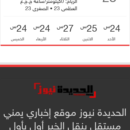
الرياح: 0كيلومتر/ساعة ج.ج.غ
العظمى 23 • الصغرى 23
24
24
27
25
24
س
س
س
س
س
الأحد
الاثنين
الثلاثاء
الأربعاء
الخميس
الحديدة نيوز موقع إخباري يمني
مستقل ينقل الخبر أول بأول