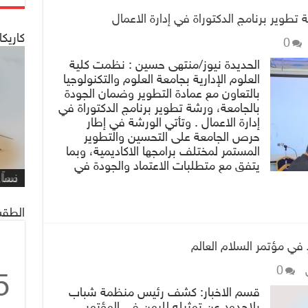
تطوير برنامج الدكتوراة في إدارة الاعمال
كاريكا
0
الحديدة نيوز/منتهى حسين : نظمت كلية
العلوم الإدارية بجامعة العلوم والتكنولوجيا
بالتعاون مع عمادة التطوير وضمان الجودة
بالجامعة، ورشة تطوير برنامج الدكتوراة في
إدارة الاعمال . وتأتي الورشة في إطار
حرص الجامعة على التحسين والتطوير
شاهد
كاري
المستمر لمختلف برامجها الاكاديمية، وبما
مهمة
التي
العم
شاهد
كاري
#كار
يتفق مع متطلبات الاعتماد والجودة في
يصادف 1 ماي
على 
البر
للنا
معاً
غريف
نساء
/#عب
الطقس
 في مؤتمر السلام العالم
0
5
قسم الاخبار: كشف رئيس منظمة شباب
بلاحدود عن تمثيله لليمن في المؤتمر