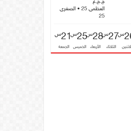
ج.ج.غ
العظمى 25 • الصغرى
25
21
25
28
27
2
س
س
س
س
س
لاثنين
الثلاثاء
الأربعاء
الخميس
الجمعة