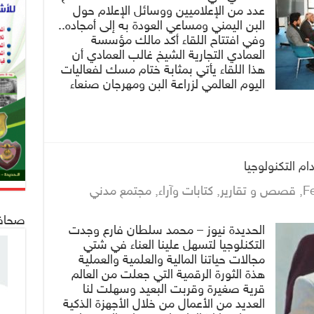
عدد من الإعلاميين ووسائل الإعلام حول
البن اليمني ومساعي العودة به إلى أمجاده..
وفي افتتاح اللقاء أكد مالك مؤسسة
العمادي التجارية الشيخ غالب العمادي أن
هذا اللقاء يأتي بمثابة ختام مسك لفعاليات
اليوم العالمي لزراعة البن ومهرجان صنعاء
دام التكنولوجيا
Fe
,
قصص و تقارير
,
كتابات وآراء
,
مجتمع مدني
صحافة 24
الحديدة نيوز – محمد سلطان فارع وجدت
التكنلوجيا لتسهل علينا العناء في شتي
مجالات حياتنا المالية والعلمية والعملية
هذة الثورة الرقمية التي جعلت من العالم
قرية صغيرة وقربت البعيد وسهلت لنا
العديد من الأعمال من خلال الأجهزة الذكية