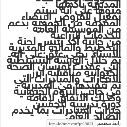
المديرية باكملها
منوهاً على انه سيتم
تفعيل القروض البيضاء
المقدمة من الجمعية بدعم
من الموسسة العامة
للخدمات الزراعية
من جانبه أكد رئيس لجنة
التخطيط والمالية بالمديرية
الاستاذ يحيى عتق على انه
تم خلال الورشة التنشيطية
التي عقدت لفرسان الصحة
الحيوانية مناقشة ابرز
الانجازات والمبادرات التي
تم تنفيذها في المديرية
في جانب الثروة الحيوانية
وكذلك الاتفاق لإقامة
دورة تدريبية لتحسين
خبرات المبادرات بما يخدم
الصالح العام.
رابط مختصر