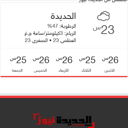
23
الرطوبة: 47%
س
الرياح: 3كيلومتر/ساعة ج.غ
العظمى 23 • الصغرى 23
25
26
26
25
26
س
س
س
س
س
الاثنين
الثلاثاء
الأربعاء
الخميس
الجمعة