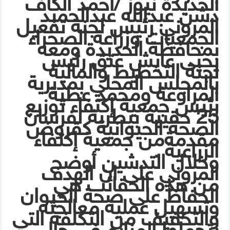
الحديدة نيوز /أحمد الكاف
دشن عبدالله عبدالحميد
المروني رئيس لجنة تفعيل
الجمعيات وزراعة الصحراء
بمحافظة الحديدة ومعه
يحيى عايش عتق رئيس
لجنة التخطيط والمالية
بالمجلس المحلي بمديرية
المراوعة ومحمد عطية
رئيس جمعية إكتفاء توزيع
25 حقيبة بيطرية لفرسان
الصحة الحيوانية كقروض
مقدمةمن جمعية إكتفاء
الزراعية .
وخلال التدشين أوضح
المروني على ان الهدف
من هذه الحقائب هي
الحفاظ على صحة الحيوان
وتسهيل عملية معالجته
والتخفيف من التكلفه التي
يتحملها المزارع في حال