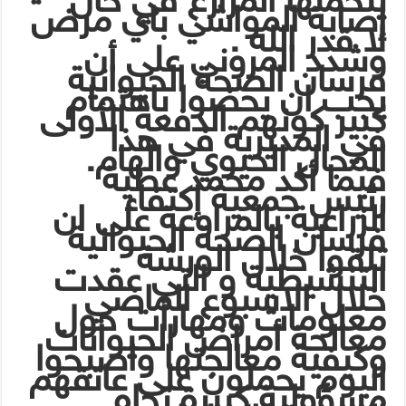
إصابة المواشي باي مرض
لا قدر الله .
وشدد المروني على أن
فرسان الصحة الحيوانية
يجب ان يحضوا باهتمام
كبير كونهم الدفعة الأولى
في المديرية في هذا
المجال الحيوي والهام.
فيما أكد محمد عطية
رئيس جمعية إكتفاء
الزراعية بالمراوعة على ان
فرسان الصحة الحيوانية
تلقوا خلال الورشة
التنشيطية و التي عقدت
خلال الاسبوع الماضي
معلومات ومهارات حول
معالجة أمراض الحيوانات
وكيفية معالجتها واصبحوا
اليوم يحملون على عاتقهم
مسؤولية كبيرة تجاه