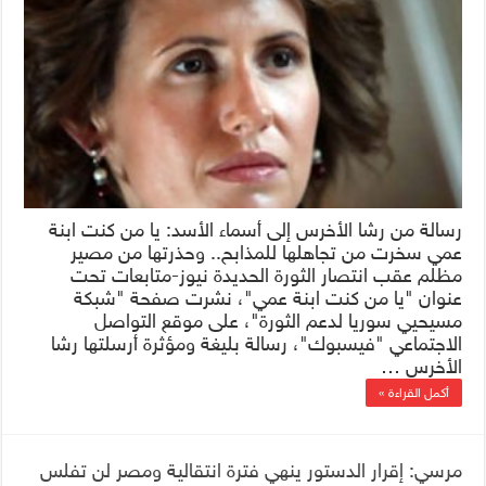
رسالة من رشا الأخرس إلى أسماء الأسد: يا من كنت ابنة
عمي سخرت من تجاهلها للمذابح.. وحذرتها من مصير
مظلم عقب انتصار الثورة الحديدة نيوز-متابعات تحت
عنوان "يا من كنت ابنة عمي"، نشرت صفحة "شبكة
مسيحيي سوريا لدعم الثورة"، على موقع التواصل
الاجتماعي "فيسبوك"، رسالة بليغة ومؤثرة أرسلتها رشا
الأخرس …
أكمل القراءة »
مرسي: إقرار الدستور ينهي فترة انتقالية ومصر لن تفلس