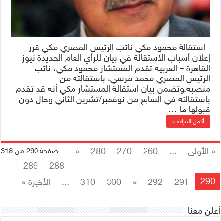
استقالة محمود مكي نائب الرئيس المصري مكي قرر
إعلان أسباب الاستقالة في بيان للرأي العام الحديدة نيوز-
القاهرة – العربيه تقدم المستشار محمود مكي، نائب
الرئيس المصري محمد مرسي، باستقالته من
منصبه.وتضمن بيان استقالة المستشار مكي أنه قد تقدم
باستقالته في السابع من نوفمبر/تشرين الثاني وحال دون
قبولها ما …
أكمل القراءة »
« الأولى
...
260
270
280
«
صفحة 290 من 318
289
288
290
291
292
»
300
310
...
الأخيرة »
أعلن معنا