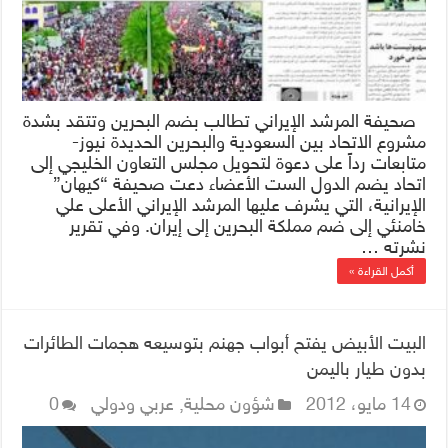
صحيفة المرشد الإيراني تطالب بضم البحرين وتتقد بشدة
مشروع الاتحاد بين السعودية والبحرين الحديدة نيوز-
متابعات رداً على دعوة لتحويل مجلس التعاون الخليجي إلى
اتحاد يضم الدول الست الأعضاء دعت صحيفة “كيهان”
الإيرانية، التي يشرف عليها المرشد الإيراني الأعلى علي
خامنئي إلى ضم مملكة البحرين إلى إيران. وفي تقرير
نشرته …
أكمل القراءة »
البيت الأبيض يفتح أبواب جهنم بتوسيعه هجمات الطائرات
بدون طيار باليمن
14 مايو، 2012
شؤون محلية
,
عربي ودولي
0