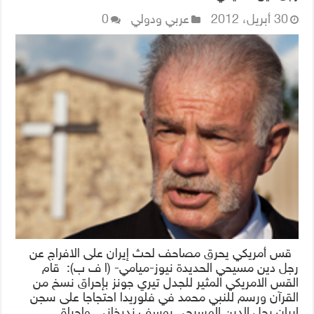
30 أبريل، 2012
عربي ودولي
0
قس أمريكي يحرق مصاحف لحث إيران على الافراج عن
رجل دين مسيحي الحديدة نيوز-ميامي- (ا ف ب): قام
القس الامريكي المثير للجدل تيري جونز بإحراق نسخ من
القرآن ورسم للنبي محمد في فلوريدا احتجاجا على سجن
إيران رجل الدين المسيحي يوسف ندرخاني. واحراق