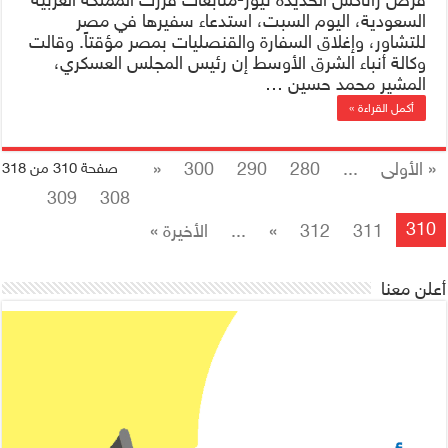
السعودية، اليوم السبت، استدعاء سفيرها في مصر
للتشاور، وإغلاق السفارة والقنصليات بمصر مؤقتاً. وقالت
وكالة أنباء الشرق الأوسط إن رئيس المجلس العسكري،
المشير محمد حسين …
أكمل القراءة »
« الأولى
...
280
290
300
«
صفحة 310 من 318
309
308
310
311
312
»
...
الأخيرة »
أعلن معنا