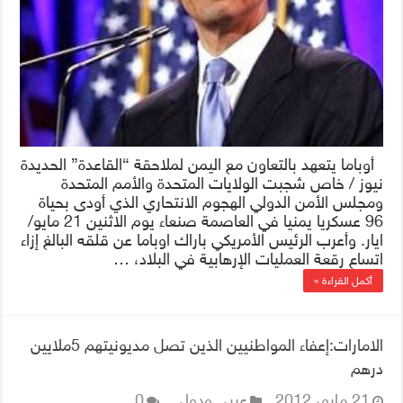
أوباما يتعهد بالتعاون مع اليمن لملاحقة “القاعدة” الحديدة
نيوز / خاص شجبت الولايات المتحدة والأمم المتحدة
ومجلس الأمن الدولي الهجوم الانتحاري الذي أودى بحياة
96 عسكريا يمنيا في العاصمة صنعاء يوم الاثنين 21 مايو/
ايار. وأعرب الرئيس الأمريكي باراك اوباما عن قلقه البالغ إزاء
اتساع رقعة العمليات الإرهابية في البلاد، …
أكمل القراءة »
الامارات:إعفاء المواطنيين الذين تصل مديونيتهم 5ملايين
درهم
21 مايو، 2012
عربي ودولي
0