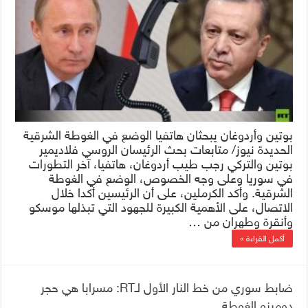
بوتين وأردوغان يبحثان هاتفيا الوضع في الغوطة الشرقية
الحديدة نيوز/ متابعات بحث الرئيسان الروسي فلاديمير
بوتين والتركي رجب طيب أردوغان، هاتفيا، آخر التطورات
في سوريا وعلى وجه الخصوص، الوضع في الغوطة
الشرقية. وأكد الكرملين، على أن الرئيسين أكدا خلال
الاتصال، على الأهمية الكبيرة للجهود التي تبذلها موسكو
وأنقرة وطهران من …
أكمل القراءة »
ضابط سوري من خط النار الأول لـRT: مسرابا هي حجر
دومينو الغوطة