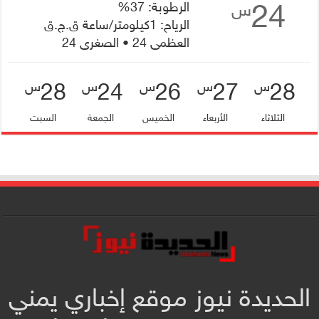
24
الرطوبة: 37%
س
الرياح: 1كيلومتر/ساعة ق.ج.ق
العظمى 24 • الصغرى 24
28
24
26
27
28
س
س
س
س
س
الثلاثاء
الأربعاء
الخميس
الجمعة
السبت
الحديدة نيوز موقع إخباري يمني