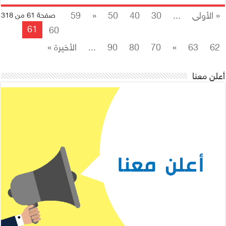
« الأولى
...
30
40
50
«
59
صفحة 61 من 318
61
60
62
63
»
70
80
90
...
الأخيرة »
أعلن معنا