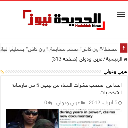
اجتماع للجمعية اليمنية العلمية للجهاز الهضمي تحضيراً لأول
الرئيسية
/
عربي ودولي (صفحه 313)
عربي ودولي
القذافى اغتصب عشرات النساء من بينهن 5 من حارساته
الشخصيات
5 أبريل، 2012
عربي ودولي
0