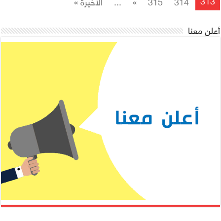
313
314
315
»
...
الأخيرة »
أعلن معنا