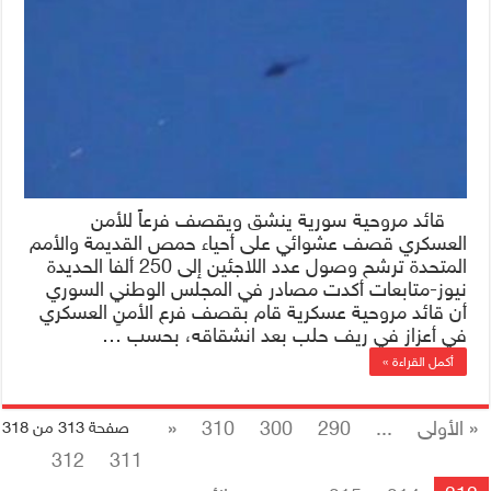
قائد مروحية سورية ينشق ويقصف فرعاً للأمن
العسكري قصف عشوائي على أحياء حمص القديمة والأمم
المتحدة ترشح وصول عدد اللاجئين إلى 250 ألفا الحديدة
نيوز-متابعات أكدت مصادر في المجلس الوطني السوري
أن قائد مروحية عسكرية قام بقصف فرع الأمنِ العسكري
في أعزاز في ريف حلب بعد انشقاقه، بحسب …
أكمل القراءة »
« الأولى
...
290
300
310
«
صفحة 313 من 318
312
311