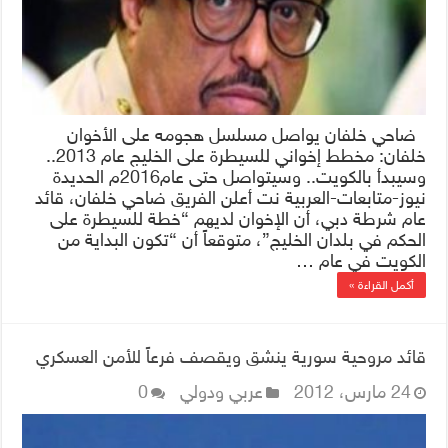
ضاحي خلفان يواصل مسلسل هجومه على الأخوان
خلفان: مخطط إخواني للسيطرة على الخليج عام 2013..
وسيبدأ بالكويت.. وسيتواصل حتى عام2016م الحديدة
نيوز-متابعات-العربية نت أعلن الفريق ضاحي خلفان، قائد
عام شرطة دبي، أن الإخوان لديهم “خطة للسيطرة على
الحكم في بلدان الخليج”، متوقعاً أن “تكون البداية من
الكويت في عام …
أكمل القراءة »
قائد مروحية سورية ينشق ويقصف فرعاً للأمن العسكري
24 مارس، 2012
عربي ودولي
0